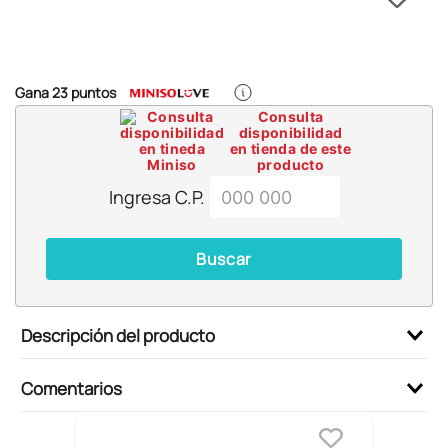
6
.
blind box
7
.
pokemon
8
.
bts
Gana
23
puntos
9
.
chiikawas
Consulta
disponibilidad
10
.
cosmetiquera
en tienda de este
producto
Ingresa C.P.
Buscar
Descripción del producto
Comentarios