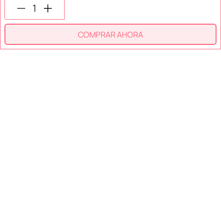
SECCIONES
COMPRAR AHORA
SOPORTE
SERVICIOS
NOSOTROS
MÉTODOS DE PAGO
Miniso México. Todos los derechos reservados © 2026
Términos y Condiciones
Aviso de Privacidad
Miniso.com.mx utiliza cookies para que tengas la mejor experiencia de