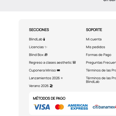
SECCIONES
SOPORTE
BlindLab 🧪
Mi cuenta
Licencias ✨
Mis pedidos
Blind Box 🎁
Formas de Pago
Regreso a clases aesthetic 🎒
Preguntas Frecue
Cuponera Miniso 🎟️
Términos de las P
Lanzamientos 2026 ⭐
Términos de las P
BlindLab
Verano 2026 🏖️
MÉTODOS DE PAGO