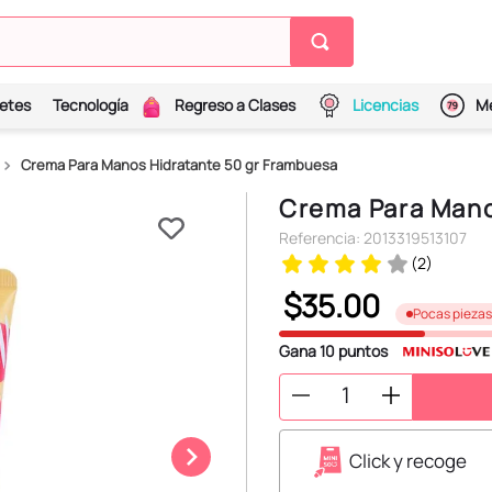
etes
Tecnología
Regreso a Clases
Licencias
Me
Crema Para Manos Hidratante 50 gr Frambuesa
Crema Para Mano
Referencia
:
2013319513107
(
2
)
$
35
.
00
Pocas piezas
Gana
10
puntos
Click y recoge