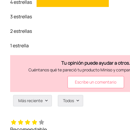
4 estrellas
3 estrellas
2 estrellas
1 estrella
Escribe un comentario
Más reciente
Todos
Agregar comentario
Título
Recomendable