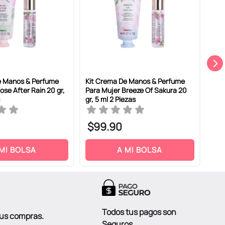
e Manos & Perfume
Kit Crema De Manos & Perfume
Set
ose After Rain 20 gr,
Para Mujer Breeze Of Sakura 20
Mano
gr, 5 ml 2 Piezas
Pie
$
99
.
90
$
 MI BOLSA
A MI BOLSA
Todos tus pagos son
tus compras.
Seguros.