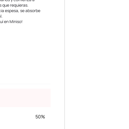
s que requieras.
cia espesa, se absorbe
l.
uí en Miniso!
50%