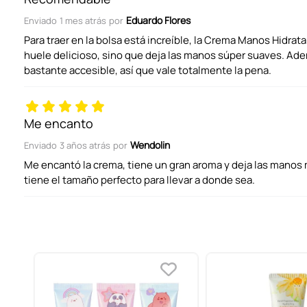
Eduardo Flores
Enviado
1 mes atrás
por
Califica el producto de 1 a 5 estrellas
Para traer en la bolsa está increíble, la Crema Manos Hidra
huele delicioso, sino que deja las manos súper suaves. Ade
bastante accesible, así que vale totalmente la pena.
Tu nombre
Me encanto
Dirección de email
Wendolin
Enviado
3 años atrás
por
Me encantó la crema, tiene un gran aroma y deja las mano
tiene el tamaño perfecto para llevar a donde sea.
Escribe un comentario
ENVIAR COMENTARIO