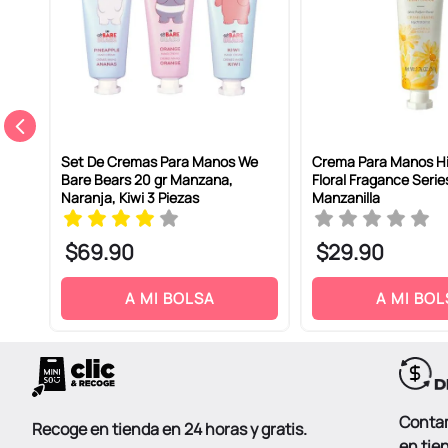
Set De Cremas Para Manos We
Crema Para Manos H
Bare Bears 20 gr Manzana,
Floral Fragance Serie
Naranja, Kiwi 3 Piezas
Manzanilla
$
69
.
90
$
29
.
90
A MI BOLSA
A MI BOL
Conta
Recoge en tienda en 24 horas y gratis.
en tie