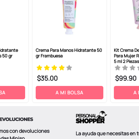
idratante
Crema Para Manos Hidratante 50
Kit Crema D
s 50 gr
gr Frambuesa
Para Mujer R
5 ml 2 Piezas
$
35
.
00
$
99
.
90
SA
A MI BOLSA
A
mos con devoluciones
La ayuda que necesitas en 
ndas Miniso.