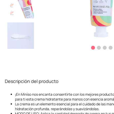
Descripción del producto
¡En Miniso nos encanta consentirte con los mejores product
para ti esta crema hidratante para manos con esencia arom
La crema es un elemento esencial para el cuidado de las man
hidratación profunda, reparándolas y suavizándolas.
MODO DE USO: Aplica la cantidad deseada de crema en tus 