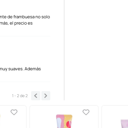
tante de frambuesa no solo
más, el precio es
s muy suaves. Además
1 - 2
de
2