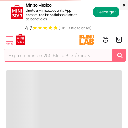
Regresar
Miniso México
X
Únete a MinisoLove en la App:
Descargar
compra, recibe noticias y disfruta
de beneficios.
Recoge en tienda en 24 horas y gratis.
★
★
★
★
★
4.7
(11k Calificaciones)
Contamos con devoluciones
en tiendas Miniso.
Explora más de 250 Blind Box únicos
La ayuda que necesitas en tus compras.
TÉRMINOS MÁS BUSCADOS
Todos tus pagos son
Seguros.
1
.
hello kitty
2
.
spiderman
3
.
peluche
4
.
osito cariñosito
5
.
llaveros