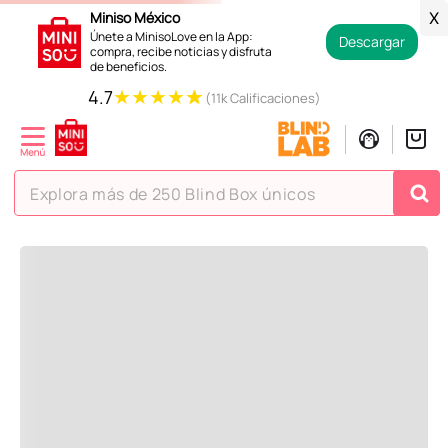
Regresar
Miniso México
X
Únete a MinisoLove en la App:
Descargar
compra, recibe noticias y disfruta
de beneficios.
Recoge en tienda en 24 horas y gratis.
★
★
★
★
★
4.7
(11k Calificaciones)
Contamos con devoluciones
en tiendas Miniso.
Explora más de 250 Blind Box únicos
La ayuda que necesitas en tus compras.
TÉRMINOS MÁS BUSCADOS
Todos tus pagos son
Seguros.
1
.
hello kitty
2
.
spiderman
3
.
peluche
4
.
osito cariñosito
5
.
llaveros