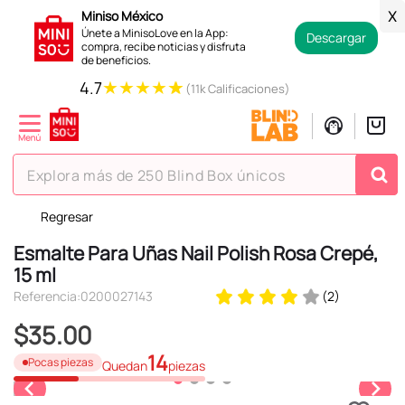
Miniso México
X
Únete a MinisoLove en la App:
Descargar
compra, recibe noticias y disfruta
de beneficios.
★
★
★
★
★
4.7
(11k Calificaciones)
Explora más de 250 Blind Box únicos
Regresar
TÉRMINOS MÁS BUSCADOS
Esmalte Para Uñas Nail Polish Rosa Crepé,
1
.
hello kitty
15 ml
2
.
spiderman
Referencia
:
0200027143
(
2
)
3
.
peluche
$
35
.
00
4
.
osito cariñosito
14
Pocas piezas
Quedan
piezas
5
.
llaveros