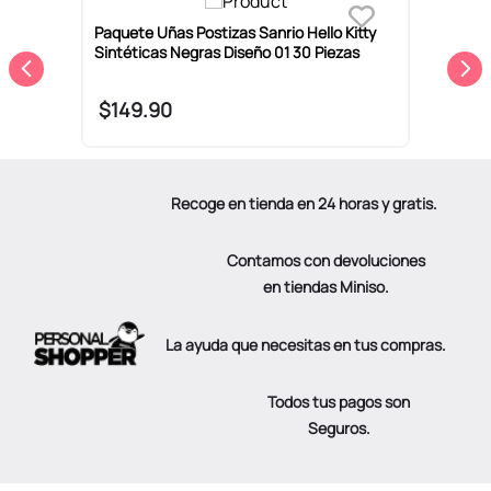
Paquete Uñas Postizas Sanrio Hello Kitty
S
Sintéticas Negras Diseño 01 30 Piezas
1
$
149
.
90
Recoge en tienda en 24 horas y gratis.
Contamos con devoluciones
en tiendas Miniso.
La ayuda que necesitas en tus compras.
Todos tus pagos son
Seguros.