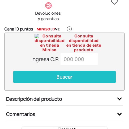
6
.
blind box
7
.
pokemon
8
.
bts
Gana
10
puntos
9
.
chiikawas
Consulta
disponibilidad
10
.
cosmetiquera
en tienda de este
producto
Ingresa C.P.
Buscar
Descripción del producto
Comentarios