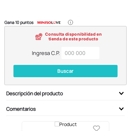
6
.
pokemon
7
.
llaveros
8
.
bts
Gana
10
puntos
9
.
chiikawas
Consulta disponibilidad en
tienda de este producto
10
.
toy story
Ingresa C.P.
Buscar
Descripción del producto
Comentarios