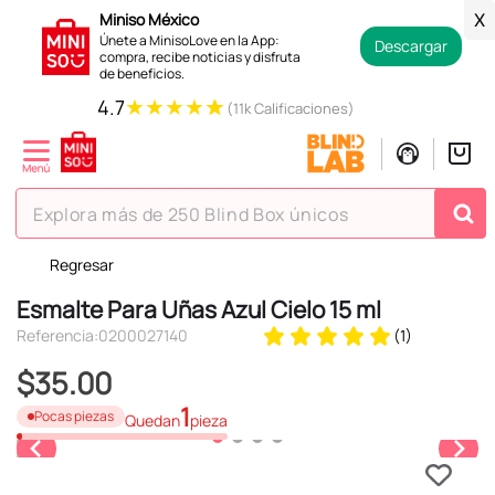
Miniso México
X
Únete a MinisoLove en la App:
Descargar
compra, recibe noticias y disfruta
de beneficios.
★
★
★
★
★
4.7
(11k Calificaciones)
Explora más de 250 Blind Box únicos
Regresar
TÉRMINOS MÁS BUSCADOS
Esmalte Para Uñas Azul Cielo 15 ml
1
.
hello kitty
Referencia
:
0200027140
(
1
)
2
.
spiderman
$
35
.
00
3
.
peluche
1
Pocas piezas
Quedan
pieza
4
.
osito cariñosito
5
.
blind box