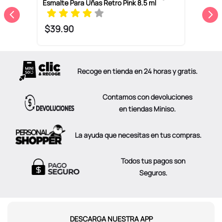
Esmalte Para Uñas Retro Pink 8.5 ml
E
$
39
.
90
Recoge en tienda en 24 horas y gratis.
Contamos con devoluciones
en tiendas Miniso.
La ayuda que necesitas en tus compras.
Todos tus pagos son
Seguros.
DESCARGA NUESTRA APP