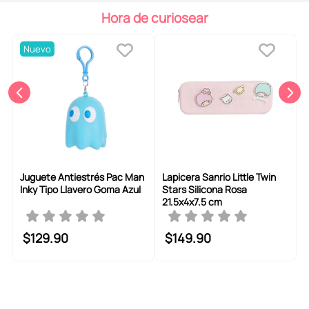
6
.
pokémon
Hora de curiosear
7
.
llaveros
Nuevo
8
.
bts
9
.
chiikawas
10
.
toy story
Juguete Antiestrés Pac Man
Lapicera Sanrio Little Twin
Inky Tipo Llavero Goma Azul
Stars Silicona Rosa
21.5x4x7.5 cm
$
129
.
90
$
149
.
90