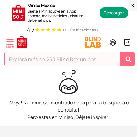
Miniso México
X
Únete a MinisoLove en la App:
Descargar
compra, recibe noticias y disfruta
de beneficios.
★
★
★
★
★
4.7
(11k Calificaciones)
Explora más de 250 Blind Box únicos
TÉRMINOS MÁS BUSCADOS
1
.
hello kitty
2
.
spiderman
¡Vaya! No hemos encontrado nada para tu búsqueda o
3
.
peluche
consulta!
Pero estás en Miniso ¡Déjate inspirar!
4
.
osito cariñosito
5
.
blind box