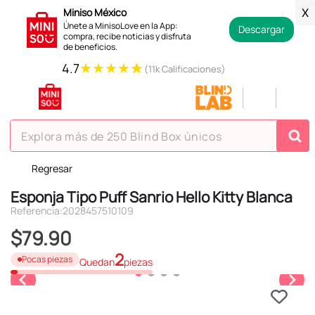
Miniso México
X
Únete a MinisoLove en la App:
Descargar
compra, recibe noticias y disfruta
de beneficios.
★
★
★
★
★
4.7
(11k Calificaciones)
Explora más de 250 Blind Box únicos
Regresar
TÉRMINOS MÁS BUSCADOS
Esponja Tipo Puff Sanrio Hello Kitty Blanca
1
.
hello kitty
Referencia
:
2028457510109
2
.
spiderman
$
79
.
90
3
.
peluche
2
Pocas piezas
Quedan
piezas
4
.
osito cariñosito
5
.
blind box