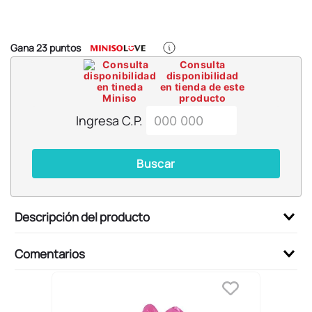
6
.
pokemon
7
.
llaveros
Gana
23
puntos
8
.
bts
Consulta
disponibilidad
9
.
chiikawas
en tienda de este
producto
10
.
toy story
Ingresa C.P.
Buscar
Descripción del producto
Comentarios