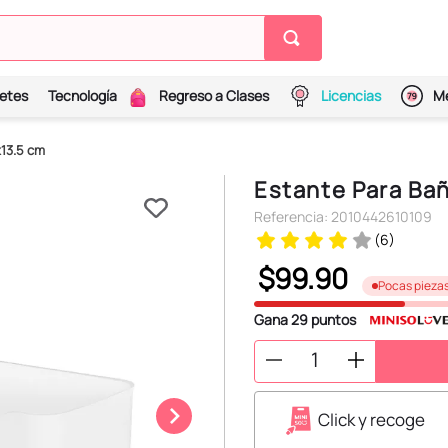
etes
Tecnología
Regreso a Clases
Licencias
Me
x13.5 cm
Estante Para Ba
Referencia
:
2010442610109
(
6
)
$
99
.
90
Pocas pieza
Gana
29
puntos
Click y recoge