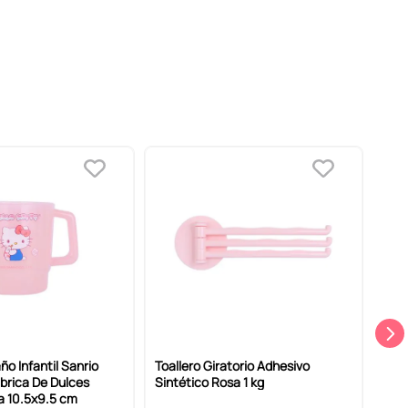
ño Infantil Sanrio
Toallero Giratorio Adhesivo
Toal
abrica De Dulces
Sintético Rosa 1 kg
Sint
a 10.5x9.5 cm