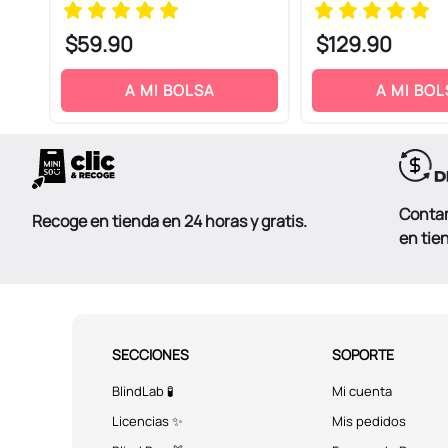
$
59
.
90
$
129
.
90
A MI BOLSA
A MI BOL
Conta
Recoge en tienda en 24 horas y gratis.
en tie
SECCIONES
SOPORTE
BlindLab 🧪
Mi cuenta
Licencias ✨
Mis pedidos