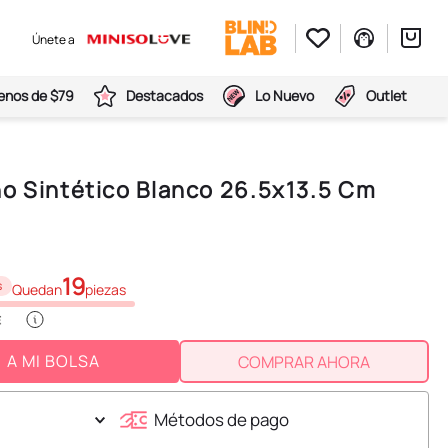
Únete a
nos de $79
Destacados
Lo Nuevo
Outlet
ño Sintético Blanco 26.5x13.5 Cm
19
s
Quedan
piezas
A MI BOLSA
COMPRAR AHORA
Métodos de pago