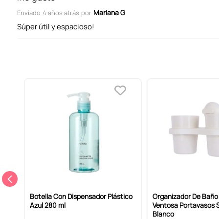
Mariana G
Enviado
4 años atrás
por
Súper útil y espacioso!
o
Botella Con Dispensador Plástico
Organizador De Baño
Azul 280 ml
Ventosa Portavasos S
Blanco