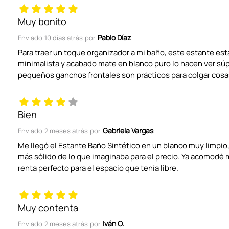
Título
Muy bonito
Pablo Díaz
Enviado
10 días atrás
por
Califica el producto de 1 a 5 estrellas
Para traer un toque organizador a mi baño, este estante est
minimalista y acabado mate en blanco puro lo hacen ver súp
pequeños ganchos frontales son prácticos para colgar cos
Tu nombre
Bien
Dirección de email
Gabriela Vargas
Enviado
2 meses atrás
por
Me llegó el Estante Baño Sintético en un blanco muy limpio,
más sólido de lo que imaginaba para el precio. Ya acomodé mi
Escribe un comentario
renta perfecto para el espacio que tenía libre.
Muy contenta
Iván O.
Enviado
2 meses atrás
por