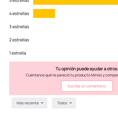
5 estrellas
4 estrellas
3 estrellas
2 estrellas
1 estrella
Escribe un comentario
Más reciente
Todos
Agregar comentario