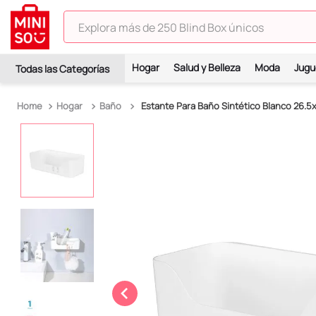
Explora más de 250 Blind Box únicos
TÉRMINOS MÁS BUSCADOS
Hogar
Salud y Belleza
Moda
Jugu
1
.
hello kitty
2
.
spiderman
Hogar
Baño
Estante Para Baño Sintético Blanco 26.5
3
.
peluche
4
.
osito cariñosito
5
.
blind box
6
.
llaveros
7
.
pokemon
8
.
bts
9
.
toy story
10
.
chiikawas