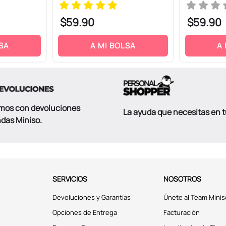
$
59
.
90
$
59
.
90
SA
A MI BOLSA
A
mos con devoluciones
La ayuda que necesitas en 
ndas Miniso.
SERVICIOS
NOSOTROS
Devoluciones y Garantías
Únete al Team Minis
Opciones de Entrega
Facturación