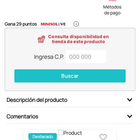
6
.
blind box
7
.
pokemon
8
.
bts
Gana
29
puntos
9
.
chiikawas
Consulta disponibilidad en
tienda de este producto
10
.
cosmetiquera
Ingresa C.P.
Buscar
Descripción del producto
Comentarios
Destacado