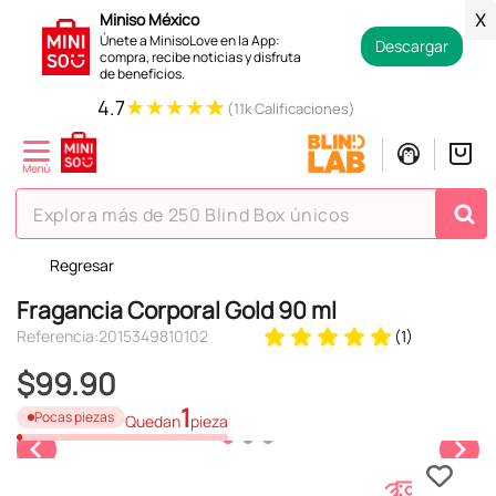
Miniso México
X
Únete a MinisoLove en la App:
Descargar
compra, recibe noticias y disfruta
de beneficios.
★
★
★
★
★
4.7
(11k Calificaciones)
Explora más de 250 Blind Box únicos
Regresar
TÉRMINOS MÁS BUSCADOS
Fragancia Corporal Gold 90 ml
1
.
hello kitty
Referencia
:
2015349810102
(
1
)
2
.
spiderman
$
99
.
90
3
.
peluche
1
Pocas piezas
Quedan
pieza
4
.
osito cariñosito
5
.
llaveros