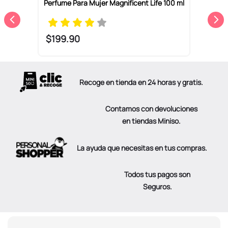
Perfume Para Mujer Magnificent Life 100 ml
P
$
199
.
90
Recoge en tienda en 24 horas y gratis.
Contamos con devoluciones
en tiendas Miniso.
La ayuda que necesitas en tus compras.
Todos tus pagos son
Seguros.