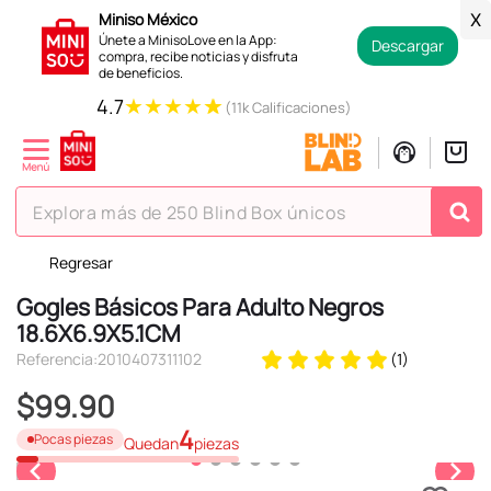
Miniso México
X
Únete a MinisoLove en la App:
Descargar
compra, recibe noticias y disfruta
de beneficios.
★
★
★
★
★
4.7
(11k Calificaciones)
Explora más de 250 Blind Box únicos
Regresar
TÉRMINOS MÁS BUSCADOS
Gogles Básicos Para Adulto Negros
1
.
hello kitty
18.6X6.9X5.1CM
2
.
spiderman
Referencia
:
2010407311102
(
1
)
3
.
peluche
$
99
.
90
4
.
osito cariñosito
4
Pocas piezas
Quedan
piezas
5
.
llaveros