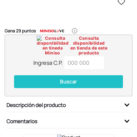
6
.
blind box
7
.
pokemon
8
.
bts
Gana
29
puntos
9
.
chiikawas
Consulta
disponibilidad
10
.
cosmetiquera
en tienda de este
producto
Ingresa C.P.
Buscar
Descripción del producto
Comentarios