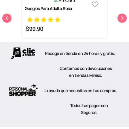
Googles Para Adulto Rosa
G
1
$
99
.
90
Recoge en tienda en 24 horas y gratis.
Contamos con devoluciones
en tiendas Miniso.
La ayuda que necesitas en tus compras.
Todos tus pagos son
Seguros.