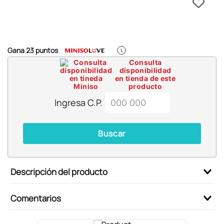
6
.
blind box
7
.
pokemon
8
.
bts
Gana
23
puntos
9
.
chiikawas
Consulta
disponibilidad
10
.
cosmetiquera
en tienda de este
producto
Ingresa C.P.
Buscar
Descripción del producto
Comentarios