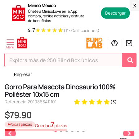
Miniso México
X
Únete a MinisoLove en la App:
Descargar
compra, recibe noticias y disfruta
de beneficios.
★
★
★
★
★
4.7
(11k Calificaciones)
Explora más de 250 Blind Box únicos
Regresar
TÉRMINOS MÁS BUSCADOS
Gorro Para Mascota Dinosaurio 100%
1
.
hello kitty
Poliéster 10x15 cm
2
.
spiderman
Referencia
:
2010863411101
(
3
)
3
.
peluche
$
79
.
90
4
.
osito cariñosito
7
Pocas piezas
Quedan
piezas
5
.
llaveros