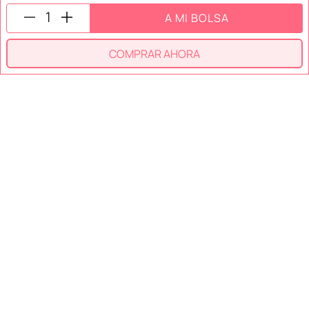
A MI BOLSA
SÍGUENOS EN
COMPRAR AHORA
SECCIONES
SOPORTE
SERVICIOS
NOSOTROS
MÉTODOS DE PAGO
Miniso México. Todos los derechos reservados © 2026