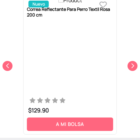
Nuevo
Correa Reflectante Para Perro Textil Rosa
C
200 cm
5
$
129
.
90
A MI BOLSA