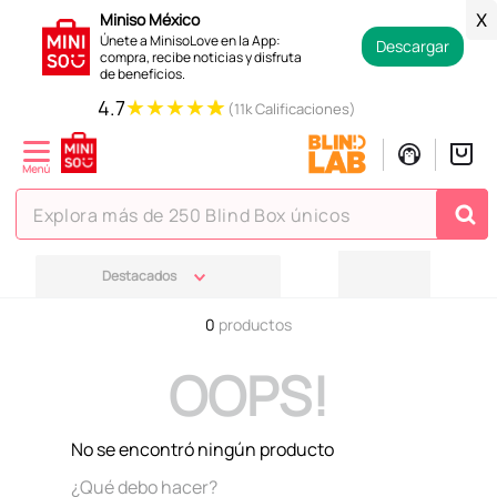
Miniso México
X
Únete a MinisoLove en la App:
Descargar
compra, recibe noticias y disfruta
de beneficios.
★
★
★
★
★
4.7
(11k Calificaciones)
Explora más de 250 Blind Box únicos
TÉRMINOS MÁS BUSCADOS
Destacados
1
.
hello kitty
0
productos
2
.
spiderman
OOPS!
3
.
peluche
4
.
osito cariñosito
No se encontró ningún producto
5
.
blind box
¿Qué debo hacer?