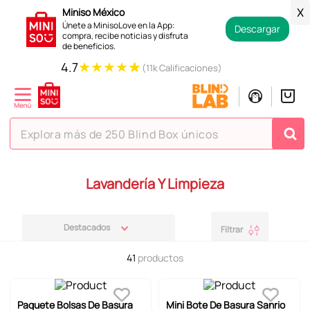
Miniso México
X
Únete a MinisoLove en la App:
Descargar
compra, recibe noticias y disfruta
de beneficios.
★
★
★
★
★
4.7
(11k Calificaciones)
Explora más de 250 Blind Box únicos
TÉRMINOS MÁS BUSCADOS
Lavandería Y Limpieza
1
.
hello kitty
2
.
spiderman
Destacados
Filtrar
3
.
peluche
41
productos
4
.
osito cariñosito
5
.
blind box
Paquete Bolsas De Basura
Mini Bote De Basura Sanrio