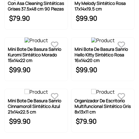
6
.
llaveros
Con Asa Cleaning Sintéticas
My Melody Sintético Rosa
Grises 37.5x48 cm 90 Piezas
17x14x19.5 cm
7
.
pokemon
$
79
.
90
$
99
.
90
8
.
bts
9
.
toy story
10
.
chiikawas
Mini Bote De Basura Sanrio
Mini Bote De Basura Sanrio
Kuromi Sintético Morado
Hello Kitty Sintético Rosa
15x14x22 cm
16x14x20 cm
$
99
.
90
$
99
.
90
Mini Bote De Basura Sanrio
Organizador De Escritorio
Cinnamoroll Sintético Azul
Multifuncional Sintético Gris
21x14x22.5 cm
8x13x11 cm
$
99
.
90
$
79
.
90