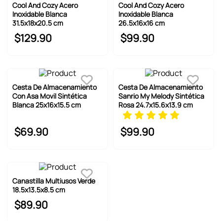
6
.
llaveros
Cool And Cozy Acero
Cool And Cozy Acero
Inoxidable Blanca
Inoxidable Blanca
7
.
pokemon
31.5x18x20.5 cm
26.5x16x16 cm
$
129
.
90
$
99
.
90
8
.
bts
9
.
toy story
10
.
chiikawas
Cesta De Almacenamiento
Cesta De Almacenamiento
Con Asa Movil Sintética
Sanrio My Melody Sintética
Blanca 25x16x15.5 cm
Rosa 24.7x15.6x13.9 cm
$
69
.
90
$
99
.
90
Canastilla Multiusos Verde
18.5x13.5x8.5 cm
$
89
.
90