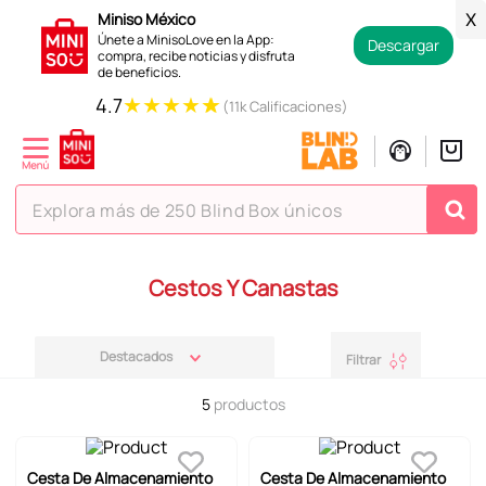
Miniso México
X
Únete a MinisoLove en la App:
Descargar
compra, recibe noticias y disfruta
de beneficios.
★
★
★
★
★
4.7
(11k Calificaciones)
Explora más de 250 Blind Box únicos
TÉRMINOS MÁS BUSCADOS
Cestos Y Canastas
1
.
hello kitty
2
.
spiderman
Destacados
Filtrar
3
.
peluche
5
productos
4
.
osito cariñosito
5
.
blind box
Cesta De Almacenamiento
Cesta De Almacenamiento