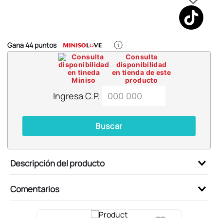
6
.
pokemon
7
.
llaveros
8
.
bts
Gana
44
puntos
9
.
chiikawas
Consulta
disponibilidad
10
.
toy story
en tienda de este
producto
Ingresa C.P.
Buscar
Descripción del producto
Comentarios