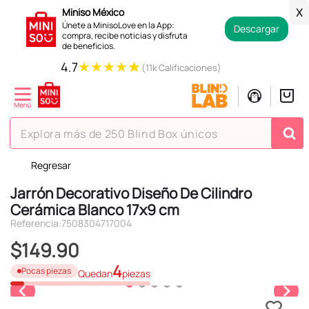
Miniso México
X
Únete a MinisoLove en la App:
Descargar
compra, recibe noticias y disfruta
de beneficios.
★
★
★
★
★
4.7
(11k Calificaciones)
Explora más de 250 Blind Box únicos
Regresar
TÉRMINOS MÁS BUSCADOS
Jarrón Decorativo Diseño De Cilindro
1
.
hello kitty
Cerámica Blanco 17x9 cm
2
.
spiderman
Referencia
:
7508304717004
3
.
peluche
$
149
.
90
4
.
osito cariñosito
4
Pocas piezas
Quedan
piezas
5
.
blind box