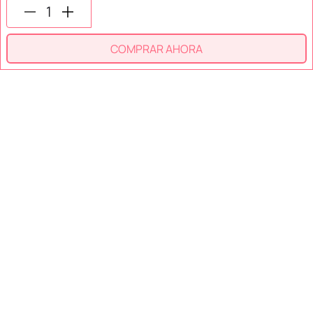
COMPRAR AHORA
SECCIONES
SOPORTE
SERVICIOS
NOSOTROS
MÉTODOS DE PAGO
Miniso México. Todos los derechos reservados © 2026
Términos y Condiciones
Aviso de Privacidad
Miniso.com.mx utiliza cookies para que tengas la mejor experiencia de