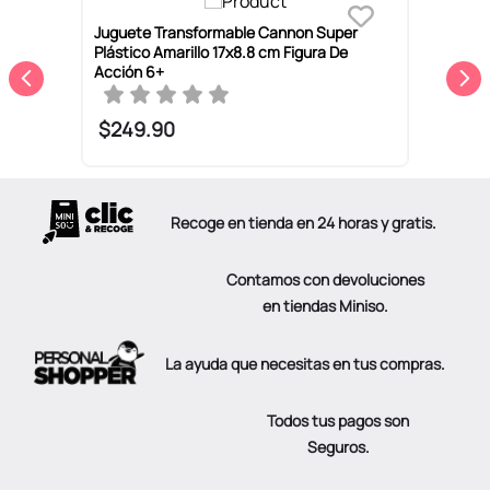
Juguete Transformable Cannon Super
J
Plástico Amarillo 17x8.8 cm Figura De
S
Acción 6+
$
249
.
90
Recoge en tienda en 24 horas y gratis.
Contamos con devoluciones
en tiendas Miniso.
La ayuda que necesitas en tus compras.
Todos tus pagos son
Seguros.