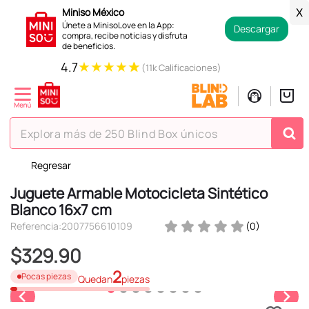
Miniso México
X
Únete a MinisoLove en la App:
Descargar
compra, recibe noticias y disfruta
de beneficios.
★
★
★
★
★
4.7
(11k Calificaciones)
Explora más de 250 Blind Box únicos
Regresar
TÉRMINOS MÁS BUSCADOS
Juguete Armable Motocicleta Sintético
1
.
hello kitty
Blanco 16x7 cm
2
.
spiderman
Referencia
:
2007756610109
(
0
)
3
.
peluche
$
329
.
90
4
.
osito cariñosito
2
Pocas piezas
Quedan
piezas
5
.
llaveros