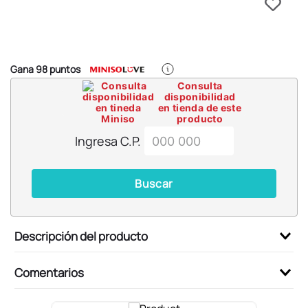
6
.
blind box
7
.
pokemon
8
.
bts
Gana
98
puntos
9
.
chiikawas
Consulta
disponibilidad
10
.
cosmetiquera
en tienda de este
producto
Ingresa C.P.
Buscar
Descripción del producto
Comentarios