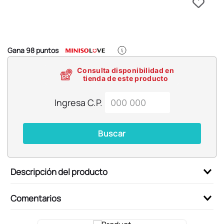
6
.
llaveros
7
.
pokemon
8
.
bts
Gana
98
puntos
9
.
toy story
Consulta disponibilidad en
10
.
chiikawas
tienda de este producto
Ingresa C.P.
Buscar
Descripción del producto
Comentarios