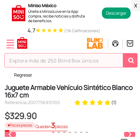
Miniso México
X
Únete a MinisoLove en la App:
Descargar
compra, recibe noticias y disfruta
de beneficios.
★
★
★
★
★
4.7
(11k Calificaciones)
Explora más de 250 Blind Box únicos
Regresar
TÉRMINOS MÁS BUSCADOS
Juguete Armable Vehículo Sintético Blanco
1
.
hello kitty
16x7 cm
2
.
spiderman
Referencia
:
2007756910100
(
1
)
3
.
peluche
$
329
.
90
4
.
osito cariñosito
3
Pocas piezas
Quedan
piezas
5
.
blind box