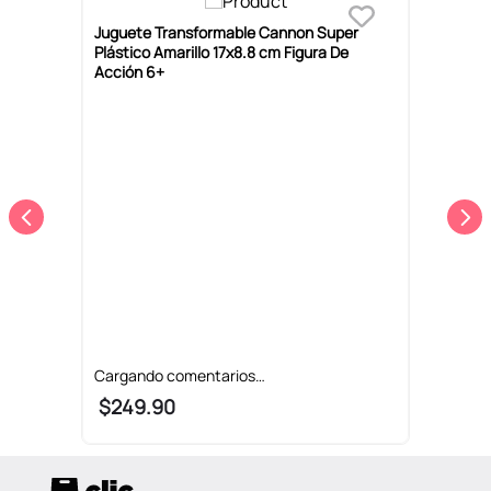
Juguete Transformable Cannon Super
J
Plástico Amarillo 17x8.8 cm Figura De
D
Acción 6+
$
249
.
90
Recoge en tienda en 24 horas y gratis.