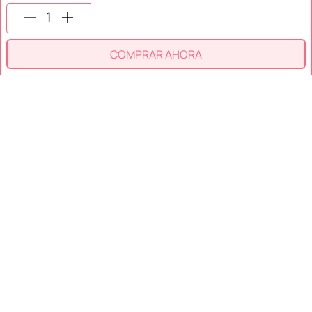
SÍGUENOS EN
COMPRAR AHORA
SECCIONES
SOPORTE
SERVICIOS
NOSOTROS
MÉTODOS DE PAGO
Miniso México. Todos los derechos reservados © 2026
Términos y Condiciones
Aviso de Privacidad