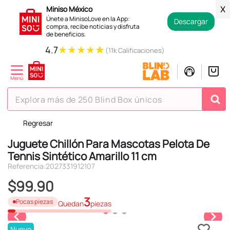
Miniso México
X
Únete a MinisoLove en la App:
Descargar
compra, recibe noticias y disfruta
de beneficios.
★
★
★
★
★
4.7
(11k Calificaciones)
Explora más de 250 Blind Box únicos
Regresar
TÉRMINOS MÁS BUSCADOS
Juguete Chillón Para Mascotas Pelota De
1
.
hello kitty
Tennis Sintético Amarillo 11 cm
2
.
spiderman
Referencia
:
2027331912107
3
.
peluche
$
99
.
90
4
.
osito cariñosito
3
Pocas piezas
Quedan
piezas
5
.
blind box
Nuevo