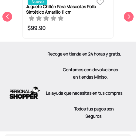
Nuevo
Juguete Chillón Para Mascotas Pollo
S
Sintético Amarillo 11 cm
P
$
99
.
90
Recoge en tienda en 24 horas y gratis.
Contamos con devoluciones
en tiendas Miniso.
La ayuda que necesitas en tus compras.
Todos tus pagos son
Seguros.