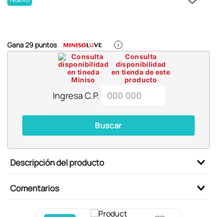
6
.
llaveros
7
.
pokemon
8
.
bts
Gana
29
puntos
9
.
chiikawas
Consulta
disponibilidad
10
.
cosmetiquera
en tienda de este
producto
Ingresa C.P.
Buscar
Descripción del producto
Comentarios