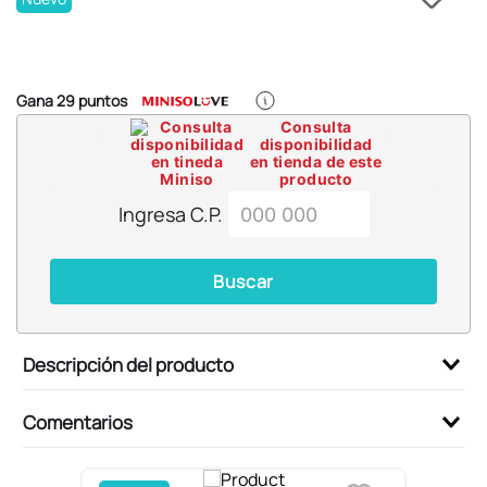
6
.
pokemon
7
.
llaveros
8
.
bts
Gana
29
puntos
9
.
chiikawas
Consulta
disponibilidad
10
.
toy story
en tienda de este
producto
Ingresa C.P.
Buscar
Descripción del producto
Comentarios