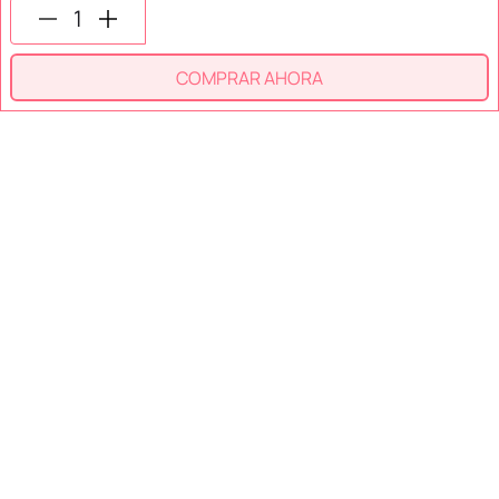
SÍGUENOS EN
COMPRAR AHORA
SECCIONES
SOPORTE
SERVICIOS
NOSOTROS
MÉTODOS DE PAGO
Miniso México. Todos los derechos reservados © 2026
Términos y Condiciones
Aviso de Privacidad