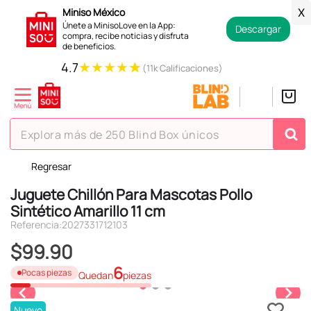
Miniso México
X
Únete a MinisoLove en la App:
Descargar
compra, recibe noticias y disfruta
de beneficios.
★
★
★
★
★
4.7
(11k Calificaciones)
Explora más de 250 Blind Box únicos
Regresar
TÉRMINOS MÁS BUSCADOS
Juguete Chillón Para Mascotas Pollo
1
.
hello kitty
Sintético Amarillo 11 cm
2
.
spiderman
Referencia
:
2027331712103
3
.
peluche
$
99
.
90
4
.
osito cariñosito
6
Pocas piezas
Quedan
piezas
5
.
blind box
Nuevo