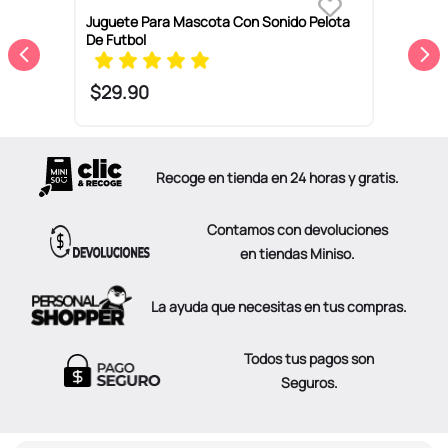
Juguete Para Mascota Con Sonido Pelota
S
De Futbol
P
$
29
.
90
Recoge en tienda en 24 horas y gratis.
Contamos con devoluciones
en tiendas Miniso.
La ayuda que necesitas en tus compras.
Todos tus pagos son
Seguros.