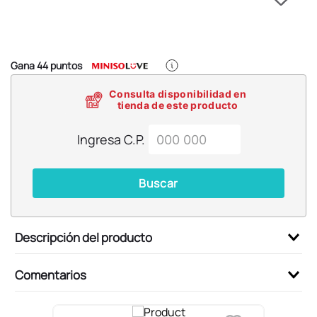
6
.
pokémon
7
.
llaveros
8
.
bts
Gana
44
puntos
9
.
chiikawas
Consulta disponibilidad en
10
.
toy story
tienda de este producto
Ingresa C.P.
Buscar
Descripción del producto
Comentarios