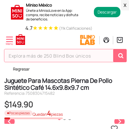
Miniso México
X
Únete a MinisoLove en la App:
Descargar
compra, recibe noticias y disfruta
de beneficios.
★
★
★
★
★
4.7
(11k Calificaciones)
Explora más de 250 Blind Box únicos
Regresar
TÉRMINOS MÁS BUSCADOS
Juguete Para Mascotas Pierna De Pollo
1
.
hello kitty
Sintético Café 14.6x9.8x9.7 cm
2
.
spiderman
Referencia
:
7508304715482
3
.
peluche
$
149
.
90
4
.
osito cariñosito
4
Pocas piezas
Quedan
piezas
5
.
blind box