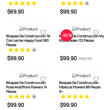
$
69
.
90
$
99
.
90
-
50 %
Bloques De Construcción Té
Bloques De Construcción My
Con Leche Happy Food 380
little Graden 112 Piezas
Piezas
$
99
.
90
$
99
.
90
$
199
.
90
Bloques De Construcción
Bloques De Construcción
Rosa Multiflora Flowers 74
Hibiscos Flowers 88 Piezas
Piezas
9+
$
99
.
90
$
99
.
90