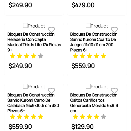
$
249
.
90
$
479
.
00
Bloques De Construcción
Bloques De Construcción
Heladería Con Cajita
Sanrio Kuromi Cuarto De
Musical This Is Life 174 Piezas
Juegos 11x10x11 cm 200
9+
Piezas 6+
$
249
.
90
$
559
.
90
Bloques De Construcción
Bloques De Construcción
Sanrio Kuromi Carro De
Ositos Cariñositos
Calabaza 16x9x10.5 cm 380
Generosita Morado 6x9.9
Piezas 6+
cm
$
559
.
90
$
129
.
90