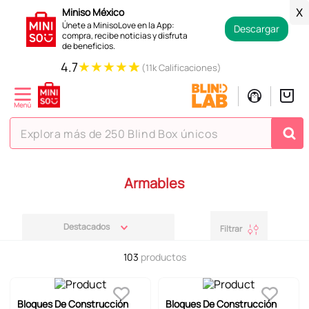
Miniso México
X
Únete a MinisoLove en la App:
Descargar
compra, recibe noticias y disfruta
de beneficios.
★
★
★
★
★
4.7
(11k Calificaciones)
Explora más de 250 Blind Box únicos
TÉRMINOS MÁS BUSCADOS
Armables
1
.
hello kitty
2
.
spiderman
Destacados
Filtrar
3
.
peluche
103
productos
4
.
osito cariñosito
5
.
blind box
Bloques De Construcción
Bloques De Construcción