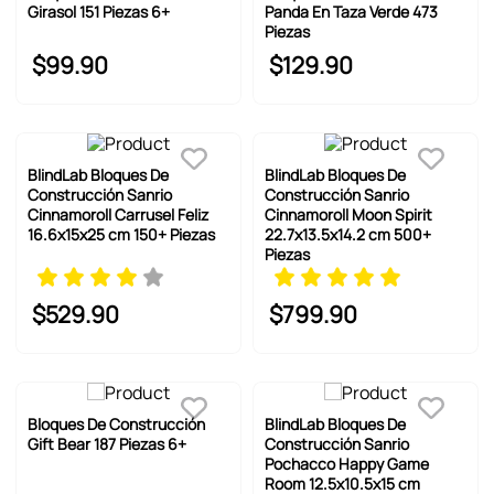
6
.
pokemon
Girasol 151 Piezas 6+
Panda En Taza Verde 473
Piezas
7
.
llaveros
$
99
.
90
$
129
.
90
8
.
bts
9
.
chiikawas
10
.
toy story
BlindLab Bloques De
BlindLab Bloques De
Construcción Sanrio
Construcción Sanrio
Cinnamoroll Carrusel Feliz
Cinnamoroll Moon Spirit
16.6x15x25 cm 150+ Piezas
22.7x13.5x14.2 cm 500+
Piezas
$
529
.
90
$
799
.
90
Bloques De Construcción
BlindLab Bloques De
Gift Bear 187 Piezas 6+
Construcción Sanrio
Pochacco Happy Game
Room 12.5x10.5x15 cm