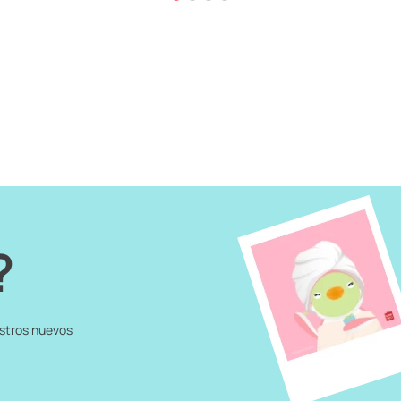
?
estros nuevos