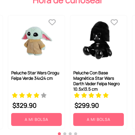
Hora de curiosear
Peluche Star Wars Grogu
Peluche Con Base
Felpa Verde 34x24 cm
Magnética Star Wars
Darth Vader Felpa Negro
10.5x13.5 cm
$
329
.
90
$
299
.
90
A MI BOLSA
A MI BOLSA