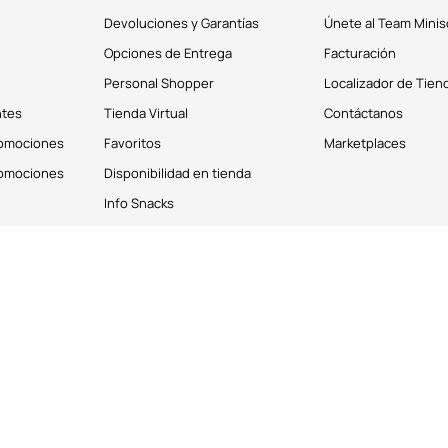
Devoluciones y Garantías
Únete al Team Minis
Opciones de Entrega
Facturación
Personal Shopper
Localizador de Tien
ntes
Tienda Virtual
Contáctanos
romociones
Favoritos
Marketplaces
romociones
Disponibilidad en tienda
Info Snacks
derechos reservados © 2026
Términos y Condiciones
os personales de los clientes. Puedes deshabilitar estas cookies desde la 