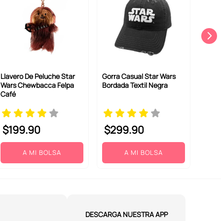
Llavero De Peluche Star
Gorra Casual Star Wars
Wars Chewbacca Felpa
Bordada Textil Negra
Café
$
199
.
90
$
299
.
90
A MI BOLSA
A MI BOLSA
DESCARGA NUESTRA APP