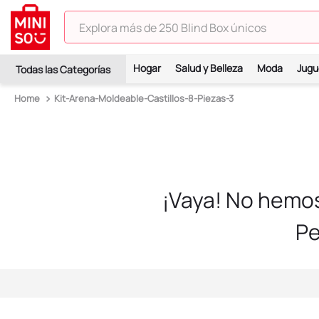
Explora más de 250 Blind Box únicos
TÉRMINOS MÁS BUSCADOS
Hogar
Salud y Belleza
Moda
Jugu
1
.
hello kitty
Kit-Arena-Moldeable-Castillos-8-Piezas-3
2
.
spiderman
3
.
peluche
4
.
osito cariñosito
5
.
blind box
¡Vaya! No hemo
6
.
llaveros
Pe
7
.
pokemon
8
.
bts
9
.
toy story
10
.
chiikawas