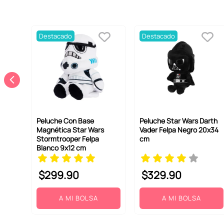
Destacado
Destacado
Peluche Con Base
Peluche Star Wars Darth
Magnética Star Wars
Vader Felpa Negro 20x34
Stormtrooper Felpa
cm
Blanco 9x12 cm
$
299
.
90
$
329
.
90
A MI BOLSA
A MI BOLSA