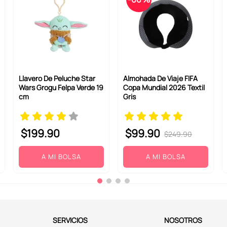
Llavero De Peluche Star
Almohada De Viaje FIFA
Wars Grogu Felpa Verde 19
Copa Mundial 2026 Textil
cm
Gris
$
199
.
90
$
99
.
90
$
249
.
90
A MI BOLSA
A MI BOLSA
SERVICIOS
NOSOTROS