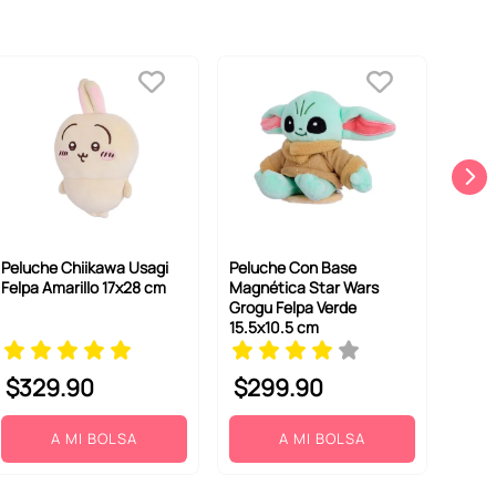
Peluche Chiikawa Usagi
Peluche Con Base
Felpa Amarillo 17x28 cm
Magnética Star Wars
Grogu Felpa Verde
15.5x10.5 cm
$
329
.
90
$
299
.
90
A MI BOLSA
A MI BOLSA