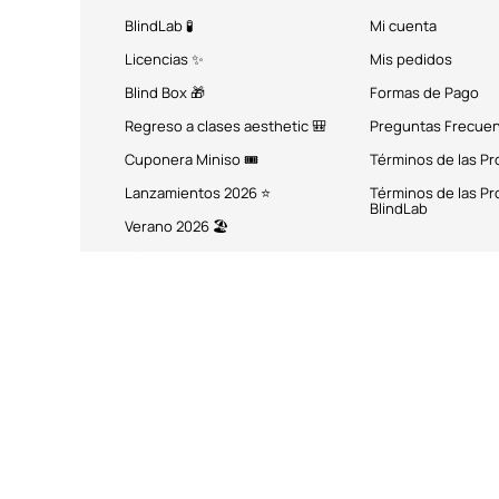
BlindLab 🧪
Mi cuenta
Licencias ✨
Mis pedidos
Blind Box 🎁
Formas de Pago
Regreso a clases aesthetic 🎒
Preguntas Frecue
Cuponera Miniso 🎟️
Términos de las P
Lanzamientos 2026 ⭐
Términos de las P
BlindLab
Verano 2026 🏖️
MÉTODOS DE PAGO
Miniso México. Todos los 
Miniso.com.mx utiliza cookies a través de las que se obtienen dat