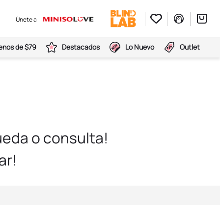
Únete a
nos de $79
Destacados
Lo Nuevo
Outlet
eda o consulta!
ar!