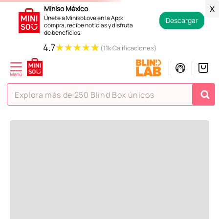
Regresar
Miniso México
X
Únete a MinisoLove en la App:
Descargar
compra, recibe noticias y disfruta
de beneficios.
Recoge en tienda en 24 horas y gratis.
★
★
★
★
★
4.7
(11k Calificaciones)
Contamos con devoluciones
en tiendas Miniso.
Explora más de 250 Blind Box únicos
La ayuda que necesitas en tus compras.
TÉRMINOS MÁS BUSCADOS
Todos tus pagos son
Seguros.
1
.
hello kitty
2
.
spiderman
3
.
peluche
4
.
osito cariñosito
5
.
llaveros