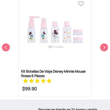
m
K
S
P
Kit Botellas De Viaje Disney Minnie Mouse
Rosas 6 Piezas
$
99
.
90
Recoge en tienda en 24 horas y gratis.