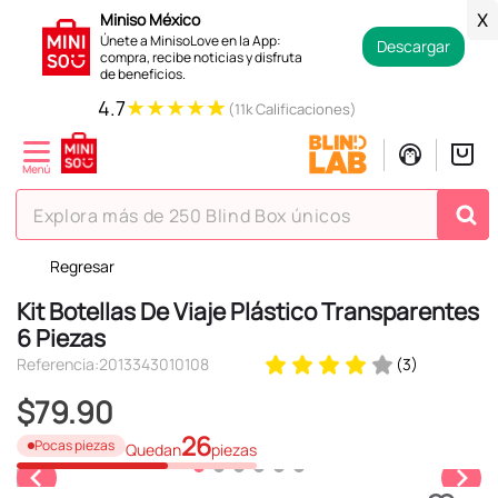
Miniso México
X
Únete a MinisoLove en la App:
Descargar
compra, recibe noticias y disfruta
de beneficios.
★
★
★
★
★
4.7
(11k Calificaciones)
Explora más de 250 Blind Box únicos
Regresar
TÉRMINOS MÁS BUSCADOS
Kit Botellas De Viaje Plástico Transparentes
1
.
hello kitty
6 Piezas
2
.
spiderman
Referencia
:
2013343010108
(
3
)
3
.
peluche
$
79
.
90
4
.
osito cariñosito
26
Pocas piezas
Quedan
piezas
5
.
blind box