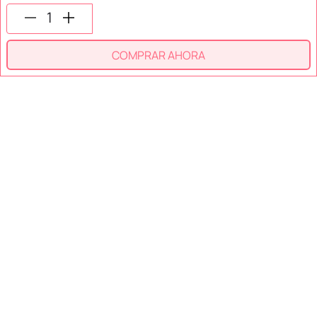
SÍGUENOS EN
COMPRAR AHORA
SECCIONES
SOPORTE
SERVICIOS
NOSOTROS
MÉTODOS DE PAGO
Miniso México. Todos los derechos reservados © 2026
Términos y Condiciones
Aviso de Privacidad