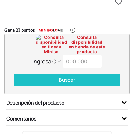
6
.
llaveros
7
.
pokemon
8
.
bts
Gana
23
puntos
9
.
toy story
Consulta
disponibilidad
10
.
chiikawas
en tienda de este
producto
Ingresa C.P.
Buscar
Descripción del producto
Comentarios