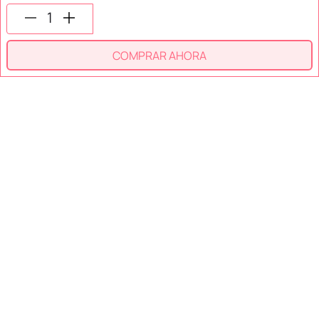
SÍGUENOS EN
COMPRAR AHORA
SECCIONES
SOPORTE
SERVICIOS
NOSOTROS
MÉTODOS DE PAGO
Miniso México. Todos los derechos reservados © 2026
Términos y Condiciones
Aviso de Privacidad