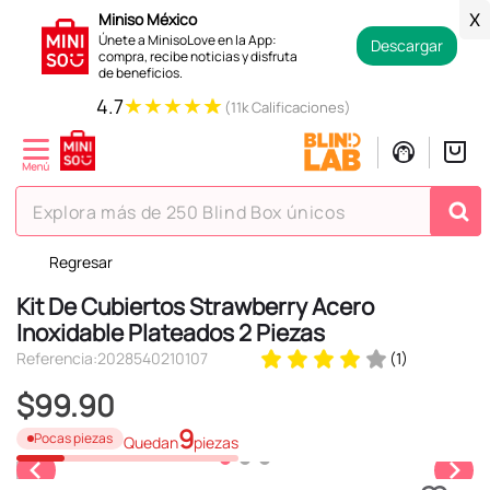
Miniso México
X
Únete a MinisoLove en la App:
Descargar
compra, recibe noticias y disfruta
de beneficios.
★
★
★
★
★
4.7
(11k Calificaciones)
Explora más de 250 Blind Box únicos
Regresar
TÉRMINOS MÁS BUSCADOS
Kit De Cubiertos Strawberry Acero
1
.
hello kitty
Inoxidable Plateados 2 Piezas
2
.
spiderman
Referencia
:
2028540210107
(
1
)
3
.
peluche
$
99
.
90
4
.
osito cariñosito
9
Pocas piezas
Quedan
piezas
5
.
llaveros