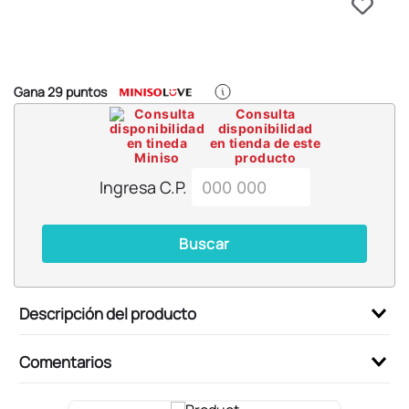
6
.
blind box
7
.
pokemon
8
.
bts
Gana
29
puntos
9
.
chiikawas
Consulta
disponibilidad
10
.
cosmetiquera
en tienda de este
producto
Ingresa C.P.
Buscar
Descripción del producto
Comentarios