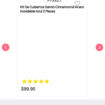
Kit De Cubiertos Sanrio Cinnamorroll Acero
C
Inoxidable Azul 2 Piezas
M
$
99
.
90