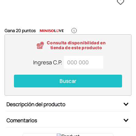
6
.
pokémon
7
.
llaveros
8
.
bts
Gana
20
puntos
9
.
chiikawas
Consulta disponibilidad en
10
.
toy story
tienda de este producto
Ingresa C.P.
Buscar
Descripción del producto
Comentarios