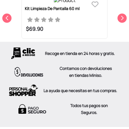
Kit Limpieza De Pantalla 60 ml
K
P
$
69
.
90
Recoge en tienda en 24 horas y gratis.
Contamos con devoluciones
en tiendas Miniso.
La ayuda que necesitas en tus compras.
Todos tus pagos son
Seguros.