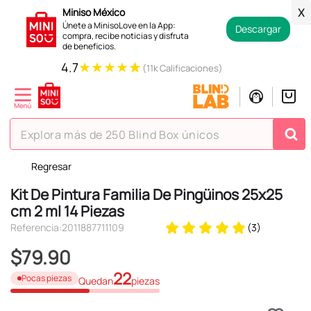
Miniso México
X
Únete a MinisoLove en la App:
Descargar
compra, recibe noticias y disfruta
de beneficios.
★
★
★
★
★
4.7
(11k Calificaciones)
Explora más de 250 Blind Box únicos
Regresar
TÉRMINOS MÁS BUSCADOS
Kit De Pintura Familia De Pingüinos 25x25
1
.
hello kitty
cm 2 ml 14 Piezas
2
.
spiderman
Referencia
:
2011887711109
(
3
)
3
.
peluche
$
79
.
90
4
.
osito cariñosito
22
Pocas piezas
Quedan
piezas
5
.
blind box