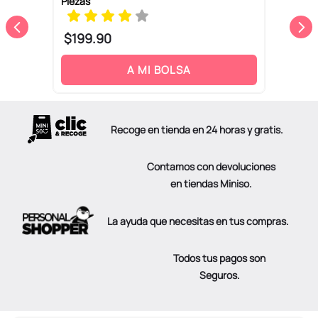
Piezas
R
$
199
.
90
A MI BOLSA
Recoge en tienda en 24 horas y gratis.
Contamos con devoluciones
en tiendas Miniso.
La ayuda que necesitas en tus compras.
Todos tus pagos son
Seguros.