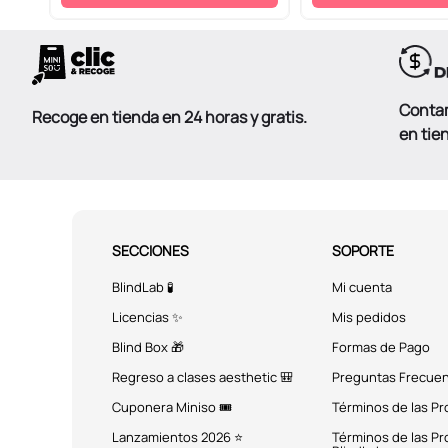
Conta
Recoge en tienda en 24 horas y gratis.
en tie
SECCIONES
SOPORTE
BlindLab 🧪
Mi cuenta
Licencias ✨
Mis pedidos
Blind Box 🎁
Formas de Pago
Regreso a clases aesthetic 🎒
Preguntas Frecue
Cuponera Miniso 🎟️
Términos de las P
Lanzamientos 2026 ⭐
Términos de las P