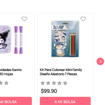
N
ividades Sanrio
Kit Para Colorear Mini Family
Kit 
 30 Hojas
Diseño Aleatorio 7 Piezas
$
99
.
90
$
 MI BOLSA
A MI BOLSA