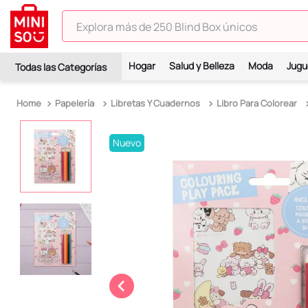
Explora más de 250 Blind Box únicos
TÉRMINOS MÁS BUSCADOS
Hogar
Salud y Belleza
Moda
Jugu
1
.
hello kitty
2
.
spiderman
Papelería
Libretas Y Cuadernos
Libro Para Colorear
3
.
peluche
Nuevo
4
.
osito cariñosito
5
.
blind box
6
.
llaveros
7
.
pokemon
8
.
bts
9
.
toy story
10
.
chiikawas