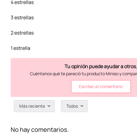
4 estrellas
3 estrellas
2 estrellas
1 estrella
Escribe un comentario
Más reciente
Todos
Agregar comentario
Título
No hay comentarios.