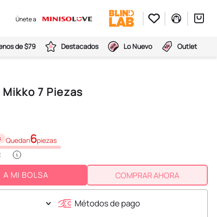
Únete a
nos de $79
Destacados
Lo Nuevo
Outlet
r Mikko 7 Piezas
6
s
Quedan
piezas
A MI BOLSA
COMPRAR AHORA
Métodos de pago