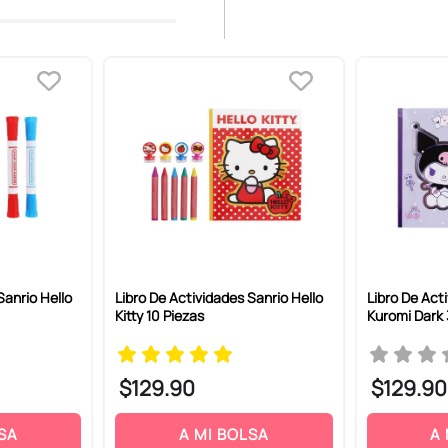
Sanrio Hello
Libro De Actividades Sanrio Hello
Libro De Act
Kitty 10 Piezas
Kuromi Dark
$
129
.
90
$
129
.
90
SA
A MI BOLSA
A