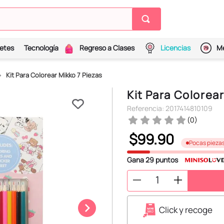
etes
Tecnología
Regreso a Clases
Licencias
Me
Kit Para Colorear Mikko 7 Piezas
Kit Para Colorea
Referencia
:
2017414810109
(
0
)
$
99
.
90
Pocas pieza
Gana
29
puntos
Click y recoge