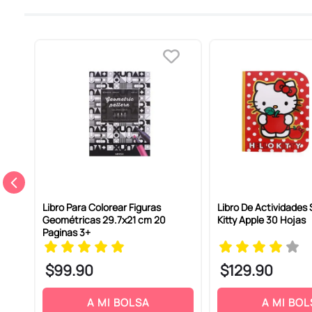
Califica el producto de 1 a 5 estrellas
Tu nombre
Dirección de email
Escribe un comentario
 Con
Libro Para Colorear Figuras
Libro De Actividades 
as 8
Geométricas 29.7x21 cm 20
Kitty Apple 30 Hojas
Paginas 3+
$
99
.
90
$
129
.
90
ENVIAR COMENTARIO
A MI BOLSA
A MI BOL