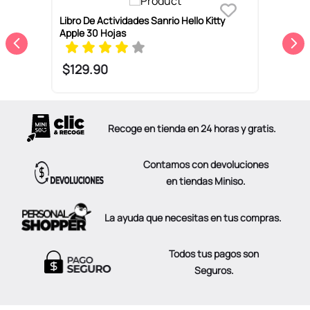
es
Libro De Actividades Sanrio Hello Kitty
L
Apple 30 Hojas
P
$
129
.
90
Recoge en tienda en 24 horas y gratis.
Contamos con devoluciones
en tiendas Miniso.
La ayuda que necesitas en tus compras.
Todos tus pagos son
Seguros.