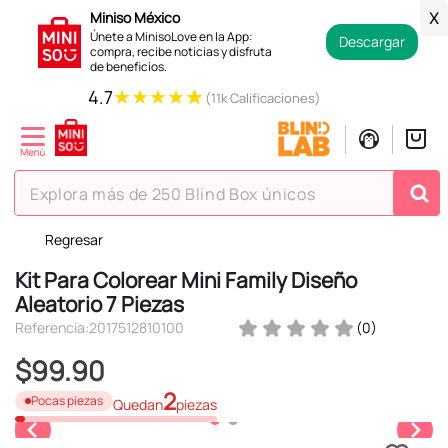
Miniso México
X
Únete a MinisoLove en la App:
Descargar
compra, recibe noticias y disfruta
de beneficios.
★
★
★
★
★
4.7
(11k Calificaciones)
Explora más de 250 Blind Box únicos
Regresar
TÉRMINOS MÁS BUSCADOS
Kit Para Colorear Mini Family Diseño
1
.
hello kitty
Aleatorio 7 Piezas
2
.
spiderman
Referencia
:
2017512810100
(
0
)
3
.
peluche
$
99
.
90
4
.
osito cariñosito
2
Pocas piezas
Quedan
piezas
5
.
blind box