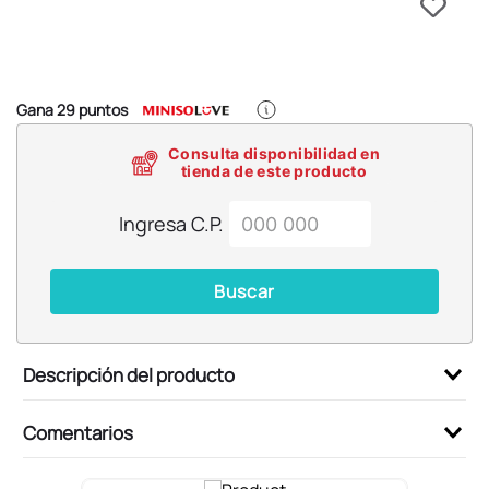
6
.
llaveros
7
.
pokemon
8
.
bts
Gana
29
puntos
9
.
toy story
Consulta disponibilidad en
10
.
chiikawas
tienda de este producto
Ingresa C.P.
Buscar
Descripción del producto
Comentarios