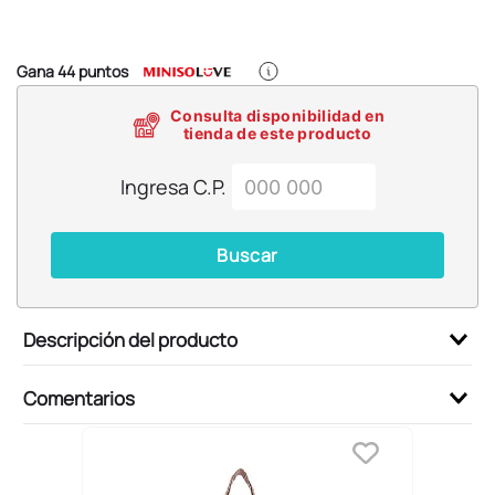
6
.
llaveros
7
.
pokemon
Gana
44
puntos
8
.
bts
Consulta disponibilidad en
9
.
toy story
tienda de este producto
10
.
chiikawas
Ingresa C.P.
Buscar
Descripción del producto
Comentarios