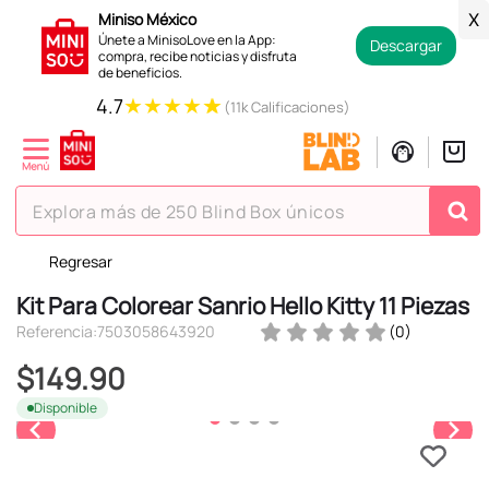
Miniso México
X
Únete a MinisoLove en la App:
Descargar
compra, recibe noticias y disfruta
de beneficios.
★
★
★
★
★
4.7
(11k Calificaciones)
Explora más de 250 Blind Box únicos
Regresar
TÉRMINOS MÁS BUSCADOS
Kit Para Colorear Sanrio Hello Kitty 11 Piezas
1
.
hello kitty
Referencia
:
7503058643920
(
0
)
2
.
spiderman
$
149
.
90
3
.
peluche
Disponible
4
.
osito cariñosito
5
.
blind box