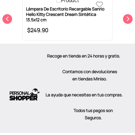
Lámpara De Escritorio Recargable Sanrio
M
Hello Kitty Crescent Dream Sintética
S
13.5x12 cm
$
249
.
90
Recoge en tienda en 24 horas y gratis.
Contamos con devoluciones
en tiendas Miniso.
La ayuda que necesitas en tus compras.
Todos tus pagos son
Seguros.