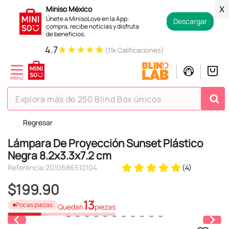
Miniso México
X
Únete a MinisoLove en la App:
Descargar
compra, recibe noticias y disfruta
de beneficios.
★
★
★
★
★
4.7
(11k Calificaciones)
Explora más de 250 Blind Box únicos
Regresar
TÉRMINOS MÁS BUSCADOS
Lámpara De Proyección Sunset Plástico
1
.
hello kitty
Negra 8.2x3.3x7.2 cm
2
.
spiderman
Referencia
:
2010686510104
(
4
)
3
.
peluche
$
199
.
90
4
.
osito cariñosito
13
Pocas piezas
Quedan
piezas
5
.
blind box