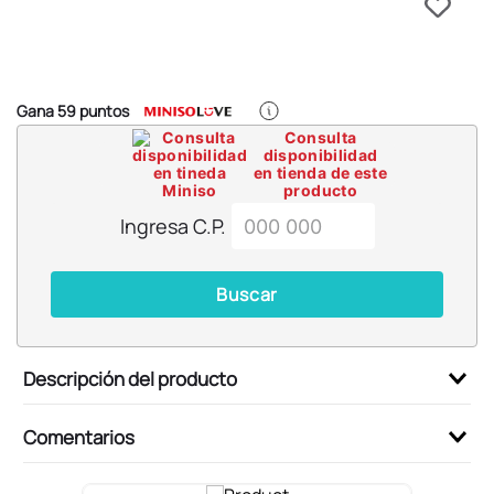
6
.
llaveros
7
.
pokemon
8
.
bts
Gana
59
puntos
9
.
chiikawas
Consulta
disponibilidad
10
.
cosmetiquera
en tienda de este
producto
Ingresa C.P.
Buscar
Descripción del producto
Comentarios