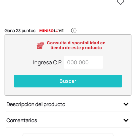
6
.
llaveros
7
.
pokemon
8
.
bts
Gana
23
puntos
9
.
toy story
Consulta disponibilidad en
10
.
chiikawas
tienda de este producto
Ingresa C.P.
Buscar
Descripción del producto
Comentarios