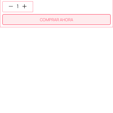
SÍGUENOS EN
COMPRAR AHORA
SECCIONES
SOPORTE
SERVICIOS
NOSOTROS
MÉTODOS DE PAGO
Miniso México. Todos los derechos reservados © 2026
Términos y Condiciones
Aviso de Privacidad