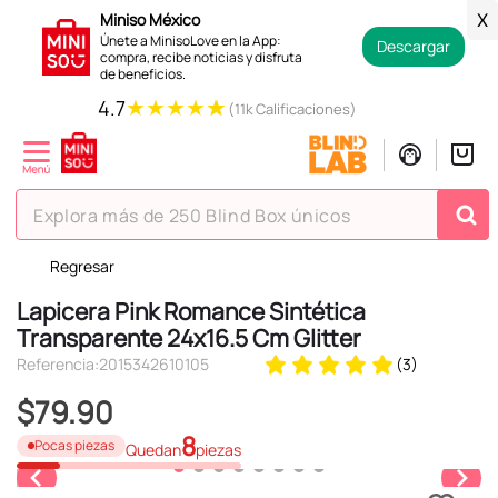
Miniso México
X
Únete a MinisoLove en la App:
Descargar
compra, recibe noticias y disfruta
de beneficios.
★
★
★
★
★
4.7
(11k Calificaciones)
Explora más de 250 Blind Box únicos
Regresar
TÉRMINOS MÁS BUSCADOS
Lapicera Pink Romance Sintética
1
.
hello kitty
Transparente 24x16.5 Cm Glitter
2
.
spiderman
Referencia
:
2015342610105
(
3
)
3
.
peluche
$
79
.
90
4
.
osito cariñosito
8
Pocas piezas
Quedan
piezas
5
.
blind box