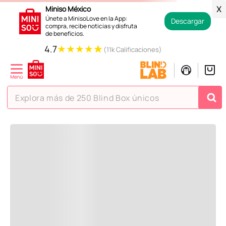
Miniso México
X
Únete a MinisoLove en la App:
Descargar
compra, recibe noticias y disfruta
de beneficios.
★
★
★
★
★
4.7
(11k Calificaciones)
Explora más de 250 Blind Box únicos
¡Vaya! No hemos encontrado nada para tu búsqueda o
consulta!
Pero estás en Miniso ¡Déjate inspirar!