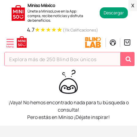
Miniso México
X
Únete a MinisoLove en la App:
Descargar
compra, recibe noticias y disfruta
de beneficios.
★
★
★
★
★
4.7
(11k Calificaciones)
Explora más de 250 Blind Box únicos
TÉRMINOS MÁS BUSCADOS
1
.
hello kitty
2
.
spiderman
¡Vaya! No hemos encontrado nada para tu búsqueda o
3
.
peluche
consulta!
Pero estás en Miniso ¡Déjate inspirar!
4
.
osito cariñosito
5
.
blind box