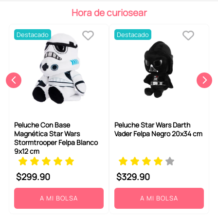
6
.
llaveros
Hora de curiosear
7
.
pokemon
Destacado
Destacado
8
.
bts
9
.
toy story
10
.
chiikawas
Peluche Con Base
Peluche Star Wars Darth
Magnética Star Wars
Vader Felpa Negro 20x34 cm
Stormtrooper Felpa Blanco
9x12 cm
$
299
.
90
$
329
.
90
A MI BOLSA
A MI BOLSA