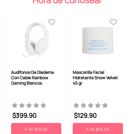
Hora de curiosear
Audífonos De Diadema
Mascarilla Facial
Con Cable Rainbow
Hidratante Snow Velvet
Gaming Blancos
45 gr
$
399
.
90
$
129
.
90
A MI BOLSA
A MI BOLSA