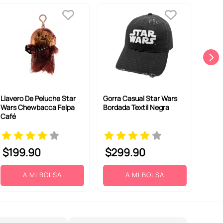
Llavero De Peluche Star
Gorra Casual Star Wars
Wars Chewbacca Felpa
Bordada Textil Negra
Café
$
199
.
90
$
299
.
90
A MI BOLSA
A MI BOLSA