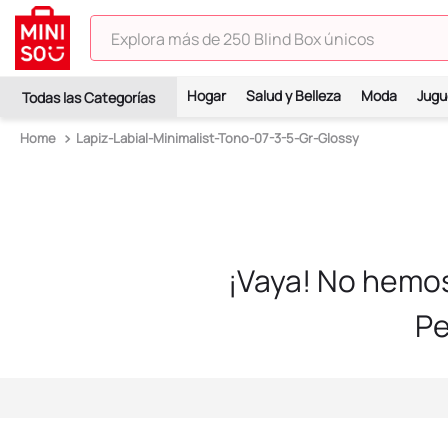
Explora más de 250 Blind Box únicos
TÉRMINOS MÁS BUSCADOS
Hogar
Salud y Belleza
Moda
Jugu
1
.
hello kitty
Lapiz-Labial-Minimalist-Tono-07-3-5-Gr-Glossy
2
.
spiderman
3
.
peluche
4
.
osito cariñosito
5
.
blind box
¡Vaya! No hemo
6
.
pokemon
Pe
7
.
llaveros
8
.
bts
9
.
chiikawas
10
.
toy story