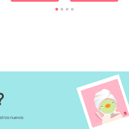
?
estros nuevos