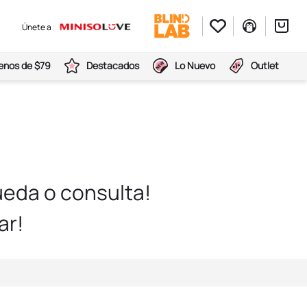
Únete a
nos de $79
Destacados
Lo Nuevo
Outlet
eda o consulta!
ar!