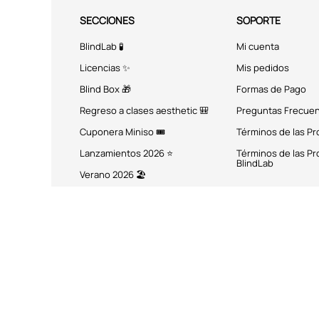
SECCIONES
SOPORTE
BlindLab 🧪
Mi cuenta
Licencias ✨
Mis pedidos
Blind Box 🎁
Formas de Pago
Regreso a clases aesthetic 🎒
Preguntas Frecue
Cuponera Miniso 🎟️
Términos de las P
Lanzamientos 2026 ⭐
Términos de las P
BlindLab
Verano 2026 🏖️
MÉTODOS DE PAGO
Miniso México. Todos los 