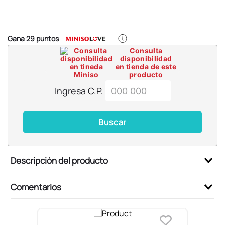
6
.
pokemon
7
.
llaveros
8
.
bts
Gana
29
puntos
Consulta
9
.
chiikawas
disponibilidad
en tienda de este
10
.
toy story
producto
Ingresa C.P.
Buscar
Descripción del producto
Comentarios