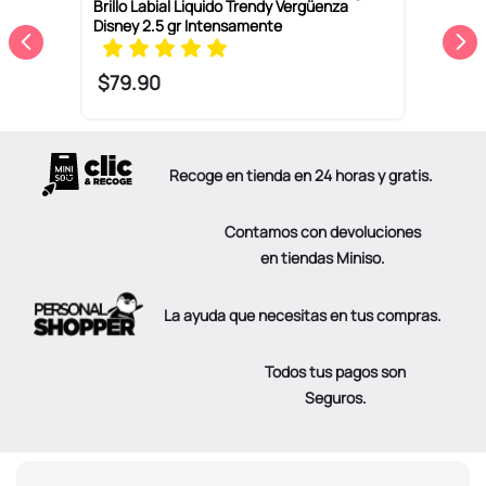
Brillo Labial Liquido Trendy Vergüenza
B
Disney 2.5 gr Intensamente
T
$
79
.
90
Recoge en tienda en 24 horas y gratis.
Contamos con devoluciones
en tiendas Miniso.
La ayuda que necesitas en tus compras.
Todos tus pagos son
Seguros.