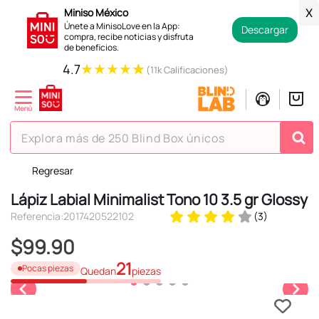
Miniso México
X
Únete a MinisoLove en la App:
Descargar
compra, recibe noticias y disfruta
de beneficios.
★
★
★
★
★
4.7
(11k Calificaciones)
Explora más de 250 Blind Box únicos
Regresar
TÉRMINOS MÁS BUSCADOS
Lápiz Labial Minimalist Tono 10 3.5 gr Glossy
1
.
hello kitty
Referencia
:
2017420522102
(
3
)
2
.
spiderman
$
99
.
90
3
.
peluche
21
Pocas piezas
Quedan
piezas
4
.
osito cariñosito
5
.
blind box