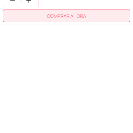
COMPRAR AHORA
SECCIONES
SOPORTE
SERVICIOS
NOSOTROS
MÉTODOS DE PAGO
Miniso México. Todos los derechos reservados © 2026
Términos y Condiciones
Aviso de Privacidad
Miniso.com.mx utiliza cookies para que tengas la mejor experiencia de