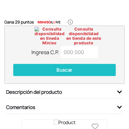
6
.
blind box
7
.
pokemon
8
.
bts
Gana
29
puntos
Consulta
9
.
chiikawas
disponibilidad
en tienda de este
10
.
cosmetiquera
producto
Ingresa C.P.
Buscar
Descripción del producto
Comentarios