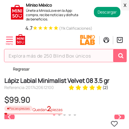
Miniso México
X
Únete a MinisoLove en la App:
Descargar
compra, recibe noticias y disfruta
de beneficios.
★
★
★
★
★
4.7
(11k Calificaciones)
Explora más de 250 Blind Box únicos
Regresar
TÉRMINOS MÁS BUSCADOS
Lápiz Labial Minimalist Velvet 08 3.5 gr
1
.
hello kitty
Referencia
:
2017420612100
(
2
)
2
.
spiderman
$
99
.
90
3
.
peluche
2
Pocas piezas
Quedan
piezas
4
.
osito cariñosito
5
.
llaveros