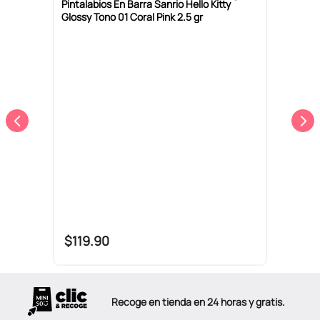
Pintalabios En Barra Sanrio Hello Kitty
B
Glossy Tono 01 Coral Pink 2.5 gr
H
0
$
119
.
90
Recoge en tienda en 24 horas y gratis.