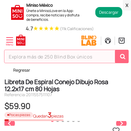
Miniso México
X
Únete a MinisoLove en la App:
Descargar
compra, recibe noticias y disfruta
de beneficios.
★
★
★
★
★
4.7
(11k Calificaciones)
Explora más de 250 Blind Box únicos
Regresar
TÉRMINOS MÁS BUSCADOS
Libreta De Espiral Conejo Dibujo Rosa
1
.
hello kitty
12.2x17 cm 80 Hojas
2
.
spiderman
Referencia
:
2011557511107
3
.
peluche
$
59
.
90
4
.
osito cariñosito
3
Pocas piezas
Quedan
piezas
5
.
blind box