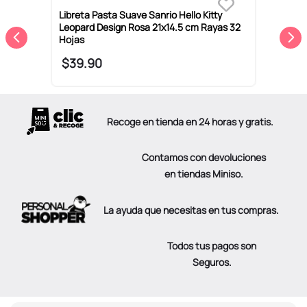
Libreta Pasta Suave Sanrio Hello Kitty
L
Leopard Design Rosa 21x14.5 cm Rayas 32
c
Hojas
$
39
.
90
Recoge en tienda en 24 horas y gratis.
Contamos con devoluciones
en tiendas Miniso.
La ayuda que necesitas en tus compras.
Todos tus pagos son
Seguros.