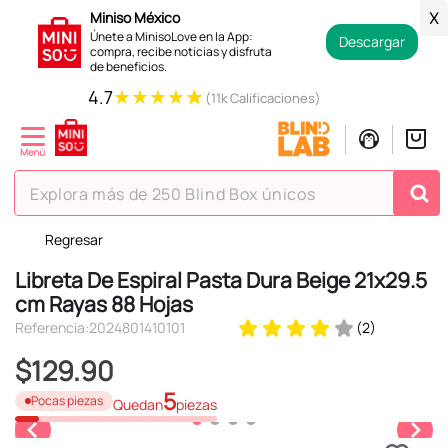
Miniso México
X
Únete a MinisoLove en la App:
Descargar
compra, recibe noticias y disfruta
de beneficios.
★
★
★
★
★
4.7
(11k Calificaciones)
Explora más de 250 Blind Box únicos
Regresar
TÉRMINOS MÁS BUSCADOS
Libreta De Espiral Pasta Dura Beige 21x29.5
1
.
hello kitty
cm Rayas 88 Hojas
2
.
spiderman
Referencia
:
2024801410101
(
2
)
3
.
peluche
$
129
.
90
4
.
osito cariñosito
5
Pocas piezas
Quedan
piezas
5
.
blind box