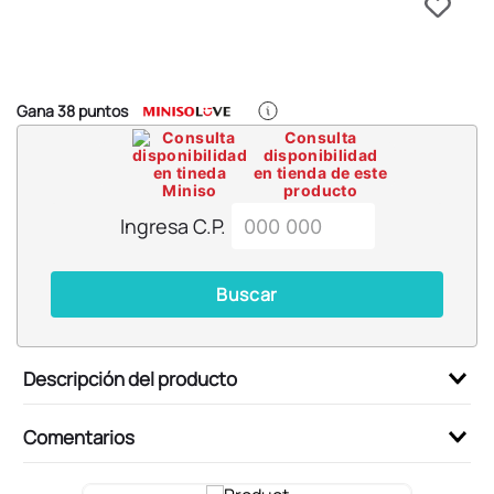
6
.
pokemon
7
.
llaveros
8
.
bts
Gana
38
puntos
9
.
chiikawas
Consulta
disponibilidad
10
.
toy story
en tienda de este
producto
Ingresa C.P.
Buscar
Descripción del producto
Comentarios