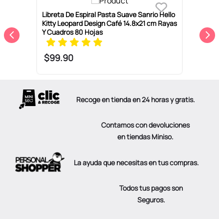
Libreta De Espiral Pasta Suave Sanrio Hello
L
Kitty Leopard Design Café 14.8x21 cm Rayas
V
Y Cuadros 80 Hojas
$
99
.
90
Recoge en tienda en 24 horas y gratis.
Contamos con devoluciones
en tiendas Miniso.
La ayuda que necesitas en tus compras.
Todos tus pagos son
Seguros.