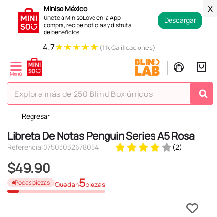
Miniso México
X
Únete a MinisoLove en la App:
Descargar
compra, recibe noticias y disfruta
de beneficios.
★
★
★
★
★
4.7
(11k Calificaciones)
Explora más de 250 Blind Box únicos
Regresar
TÉRMINOS MÁS BUSCADOS
Libreta De Notas Penguin Series A5 Rosa
1
.
hello kitty
Referencia
:
07503032678054
(
2
)
2
.
spiderman
$
49
.
90
3
.
peluche
5
Pocas piezas
Quedan
piezas
4
.
osito cariñosito
5
.
blind box