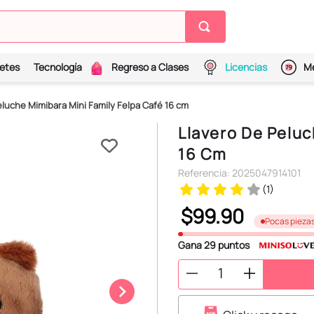
etes
Tecnología
Regreso a Clases
Licencias
Me
eluche Mimibara Mini Family Felpa Café 16 cm
Llavero De Peluc
16 Cm
Referencia
:
2025047914101
(
1
)
$
99
.
90
Pocas pieza
Gana
29
puntos