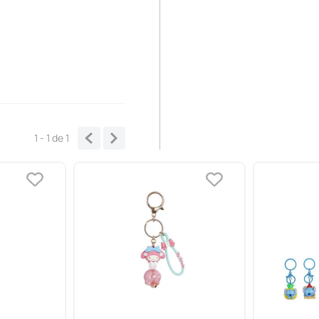
1 - 1
de
1