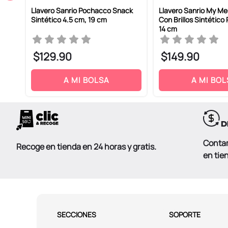
Llavero Sanrio Pochacco Snack
Llavero Sanrio My Me
m
Sintético 4.5 cm, 19 cm
Con Brillos Sintético
ENVIAR COMENTARIO
14 cm
$
129
.
90
$
149
.
90
A MI BOLSA
A MI BOL
Conta
Recoge en tienda en 24 horas y gratis.
en tie
SECCIONES
SOPORTE