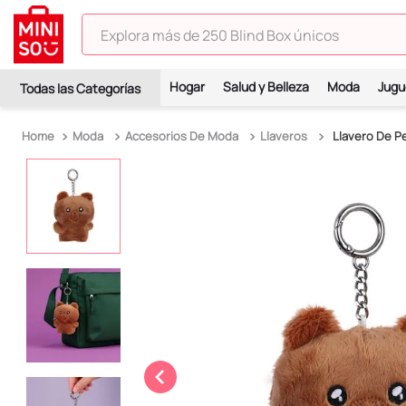
Explora más de 250 Blind Box únicos
TÉRMINOS MÁS BUSCADOS
Hogar
Salud y Belleza
Moda
Jugu
1
.
hello kitty
2
.
spiderman
Moda
Accesorios De Moda
Llaveros
Llavero De P
3
.
peluche
4
.
osito cariñosito
5
.
blind box
6
.
pokémon
7
.
llaveros
8
.
bts
9
.
chiikawas
10
.
toy story