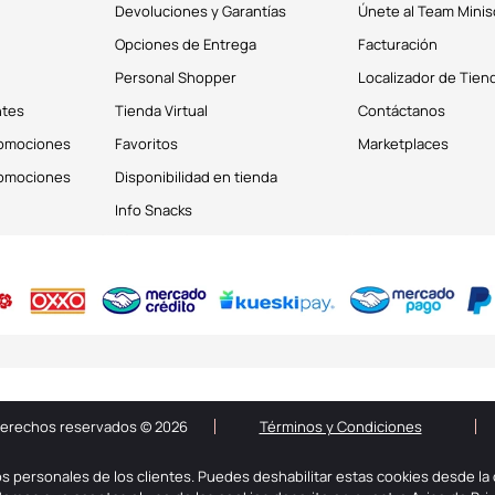
Devoluciones y Garantías
Únete al Team Minis
Opciones de Entrega
Facturación
Personal Shopper
Localizador de Tien
ntes
Tienda Virtual
Contáctanos
romociones
Favoritos
Marketplaces
romociones
Disponibilidad en tienda
Info Snacks
derechos reservados © 2026
Términos y Condiciones
os personales de los clientes. Puedes deshabilitar estas cookies desde la 