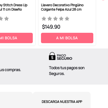
ey Stitch Dress Up
Llavero Decorativo Pingüino
Llav
ul 11 cm Diseño
Colgante Felpa Azul 28 cm
Mel
Ros
$
149
.
90
$
1
 MI BOLSA
A MI BOLSA
Todos tus pagos son
tus compras.
Seguros.
DESCARGA NUESTRA APP