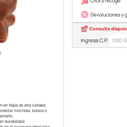
Click y recoge
Devoluciones y 
Consulta dispon
Ingresa C.P.
 en felpa de alta calidad,
onalizar mochilas, bolsos o
 tamaño.
an durabilidad.
o en el accesorio ideal para