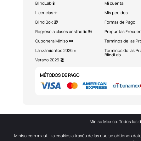
BlindLab 🧪
Mi cuenta
Licencias ✨
Mis pedidos
Blind Box 🎁
Formas de Pago
Regreso a clases aesthetic 🎒
Preguntas Frecue
Cuponera Miniso 🎟️
Términos de las P
Lanzamientos 2026 ⭐
Términos de las P
BlindLab
Verano 2026 🏖️
MÉTODOS DE PAGO
Miniso México. Todos los 
Miniso.com.mx utiliza cookies a través de las que se obtienen dat