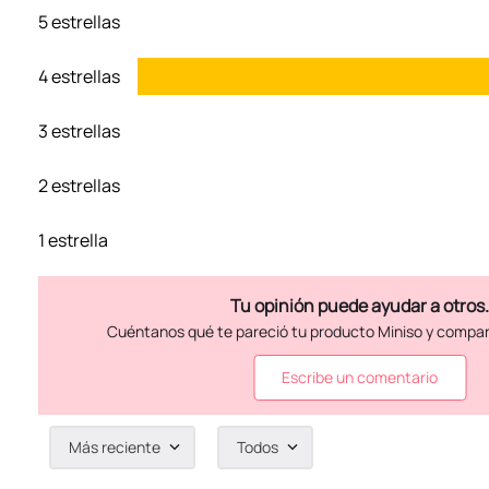
5 estrellas
4 estrellas
3 estrellas
2 estrellas
1 estrella
Escribe un comentario
Más reciente
Todos
Agregar comentario