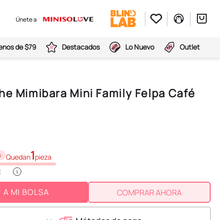
Únete a
nos de $79
Destacados
Lo Nuevo
Outlet
he Mimibara Mini Family Felpa Café
1
s
Quedan
pieza
A MI BOLSA
COMPRAR AHORA