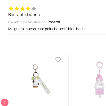
Título
Bastante bueno
Roberto L.
Enviado
3 meses atrás
por
Califica el producto de 1 a 5 estrellas
Me gustó mucho este peluche, está bien hecho.
Tu nombre
Dirección de email
Escribe un comentario