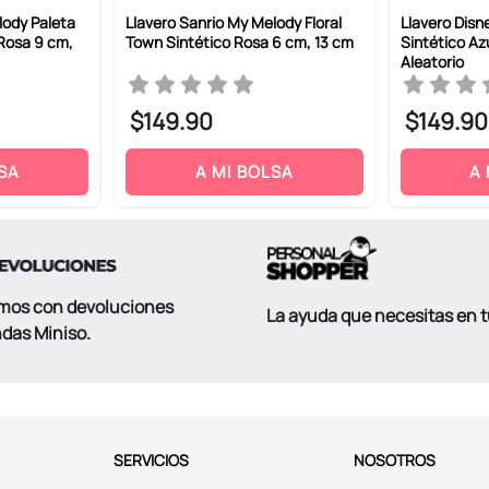
lody Paleta
Llavero Sanrio My Melody Floral
Llavero Disn
 Rosa 9 cm,
Town Sintético Rosa 6 cm, 13 cm
Sintético Az
Aleatorio
$
149
.
90
$
149
.
90
SA
A MI BOLSA
A
mos con devoluciones
La ayuda que necesitas en 
ndas Miniso.
SERVICIOS
NOSOTROS