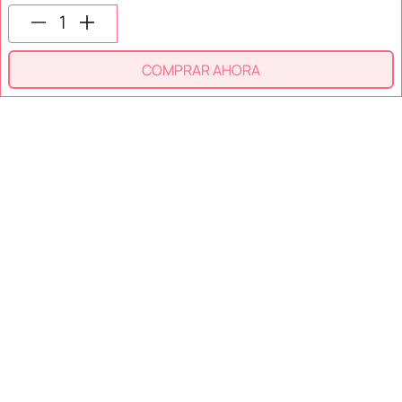
COMPRAR AHORA
SECCIONES
SOPORTE
SERVICIOS
NOSOTROS
MÉTODOS DE PAGO
Miniso México. Todos los derechos reservados © 2026
Términos y Condiciones
Aviso de Privacidad
Miniso.com.mx utiliza cookies para que tengas la mejor experiencia de