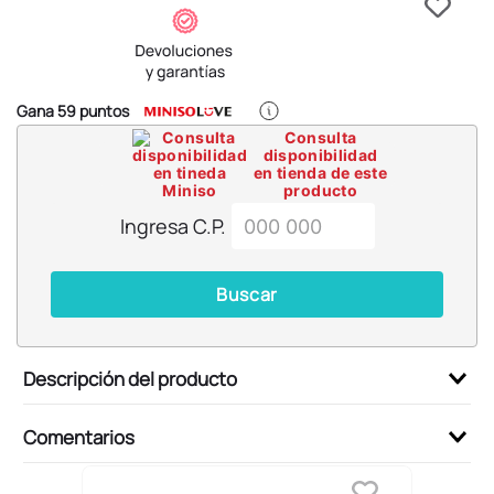
6
.
blind box
7
.
pokemon
8
.
bts
Gana
59
puntos
9
.
chiikawas
Consulta
disponibilidad
10
.
cosmetiquera
en tienda de este
producto
Ingresa C.P.
Buscar
Descripción del producto
Comentarios