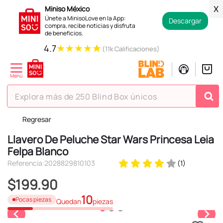
Miniso México
X
Únete a MinisoLove en la App:
Descargar
compra, recibe noticias y disfruta
de beneficios.
★
★
★
★
★
4.7
(11k Calificaciones)
Explora más de 250 Blind Box únicos
Regresar
TÉRMINOS MÁS BUSCADOS
Llavero De Peluche Star Wars Princesa Leia
1
.
hello kitty
Felpa Blanco
2
.
spiderman
Referencia
:
2028829810103
(
1
)
3
.
peluche
$
199
.
90
4
.
osito cariñosito
10
Pocas piezas
Quedan
piezas
5
.
llaveros