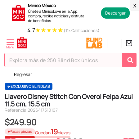
Miniso México
X
Únete a MinisoLove en la App:
Descargar
compra, recibe noticias y disfruta
de beneficios.
★
★
★
★
★
4.7
(11k Calificaciones)
Explora más de 250 Blind Box únicos
Regresar
TÉRMINOS MÁS BUSCADOS
1
.
hello kitty
✨EXCLUSIVO BLINDLAB
Llavero Disney Stitch Con Overol Felpa Azul
2
.
spiderman
11.5 cm, 15.5 cm
3
.
peluche
Referencia
:
2026417510107
4
.
osito cariñosito
$
249
.
90
19
5
.
blind box
Pocas piezas
Quedan
piezas