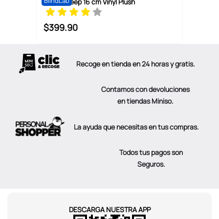
BlindLab
Before Sleep 16 cm Vinyl Plush
$
399
.
90
Recoge en tienda en 24 horas y gratis.
Contamos con devoluciones
en tiendas Miniso.
La ayuda que necesitas en tus compras.
Todos tus pagos son
Seguros.
DESCARGA NUESTRA APP