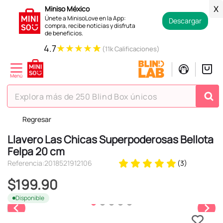
Miniso México
X
Únete a MinisoLove en la App:
Descargar
compra, recibe noticias y disfruta
de beneficios.
★
★
★
★
★
4.7
(11k Calificaciones)
Explora más de 250 Blind Box únicos
Regresar
TÉRMINOS MÁS BUSCADOS
Llavero Las Chicas Superpoderosas Bellota
1
.
hello kitty
Felpa 20 cm
2
.
spiderman
Referencia
:
2018521912106
(
3
)
3
.
peluche
$
199
.
90
4
.
osito cariñosito
Disponible
5
.
blind box