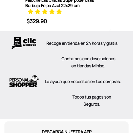
Peluche Las Chicas Superpoderosas
Burbuja Felpa Azul 22x29 cm
$
329
.
90
Recoge en tienda en 24 horas y gratis.
Contamos con devoluciones
en tiendas Miniso.
La ayuda que necesitas en tus compras.
Todos tus pagos son
Seguros.
DESCARGA NUESTRA APP