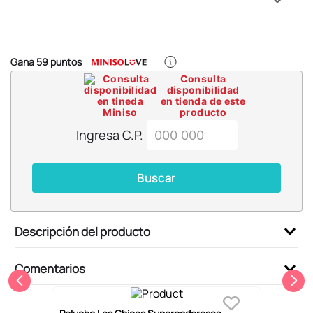
6
.
pokémon
7
.
llaveros
8
.
bts
Gana
59
puntos
9
.
chiikawas
Consulta
disponibilidad
10
.
toy story
en tienda de este
producto
Ingresa C.P.
Buscar
Descripción del producto
Comentarios