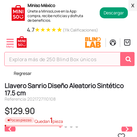
Miniso México
X
Únete a MinisoLove en la App:
Descargar
compra, recibe noticias y disfruta
de beneficios.
★
★
★
★
★
4.7
(11k Calificaciones)
Explora más de 250 Blind Box únicos
Regresar
TÉRMINOS MÁS BUSCADOS
Llavero Sanrio Diseño Aleatorio Sintético
1
.
hello kitty
17.5 cm
2
.
spiderman
Referencia
:
2021727110108
3
.
peluche
$
129
.
90
4
.
osito cariñosito
1
Pocas piezas
Quedan
pieza
5
.
blind box