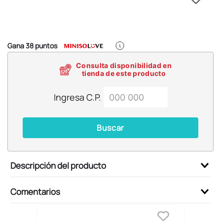
6
.
pokemon
7
.
llaveros
8
.
bts
Gana
38
puntos
9
.
chiikawas
Consulta disponibilidad en
10
.
toy story
tienda de este producto
Ingresa C.P.
Buscar
Descripción del producto
Comentarios