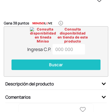
6
.
llaveros
7
.
pokemon
8
.
bts
Gana
38
puntos
9
.
toy story
Consulta
disponibilidad
10
.
chiikawas
en tienda de este
producto
Ingresa C.P.
Buscar
Descripción del producto
Comentarios