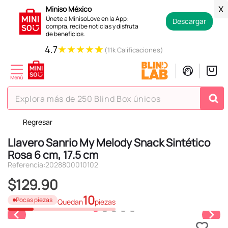
Miniso México
X
Únete a MinisoLove en la App:
Descargar
compra, recibe noticias y disfruta
de beneficios.
★
★
★
★
★
4.7
(11k Calificaciones)
Explora más de 250 Blind Box únicos
Regresar
TÉRMINOS MÁS BUSCADOS
Llavero Sanrio My Melody Snack Sintético
1
.
hello kitty
Rosa 6 cm, 17.5 cm
2
.
spiderman
Referencia
:
2028800010102
3
.
peluche
$
129
.
90
4
.
osito cariñosito
10
Pocas piezas
Quedan
piezas
5
.
blind box