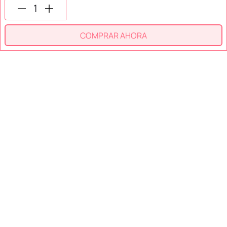
SECCIONES
COMPRAR AHORA
SOPORTE
SERVICIOS
NOSOTROS
MÉTODOS DE PAGO
Miniso México. Todos los derechos reservados © 2026
Términos y Condiciones
Aviso de Privacidad
Miniso.com.mx utiliza cookies para que tengas la mejor experiencia de