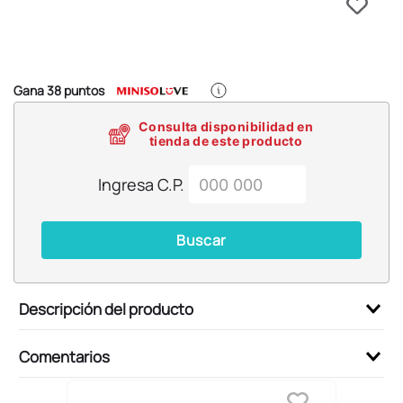
6
.
llaveros
7
.
pokemon
8
.
bts
Gana
38
puntos
9
.
toy story
Consulta disponibilidad en
10
.
chiikawas
tienda de este producto
Ingresa C.P.
Buscar
Descripción del producto
Comentarios