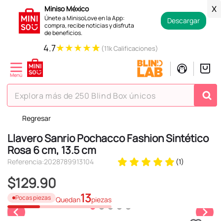
Miniso México
X
Únete a MinisoLove en la App:
Descargar
compra, recibe noticias y disfruta
de beneficios.
★
★
★
★
★
4.7
(11k Calificaciones)
Explora más de 250 Blind Box únicos
Regresar
TÉRMINOS MÁS BUSCADOS
Llavero Sanrio Pochacco Fashion Sintético
1
.
hello kitty
Rosa 6 cm, 13.5 cm
2
.
spiderman
Referencia
:
2028789913104
(
1
)
3
.
peluche
$
129
.
90
4
.
osito cariñosito
13
Pocas piezas
Quedan
piezas
5
.
blind box