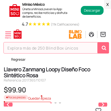
Miniso México
X
Únete a MinisoLove en la App:
Descargar
compra, recibe noticias y disfruta
de beneficios.
★
★
★
★
★
4.7
(11k Calificaciones)
Explora más de 250 Blind Box únicos
Regresar
TÉRMINOS MÁS BUSCADOS
Llavero Zanmang Loopy Diseño Foco
1
.
hello kitty
Sintético Rosa
2
.
spiderman
Referencia
:
2017365710107
3
.
peluche
$
99
.
90
4
.
osito cariñosito
1
Pocas piezas
Quedan
pieza
5
.
blind box