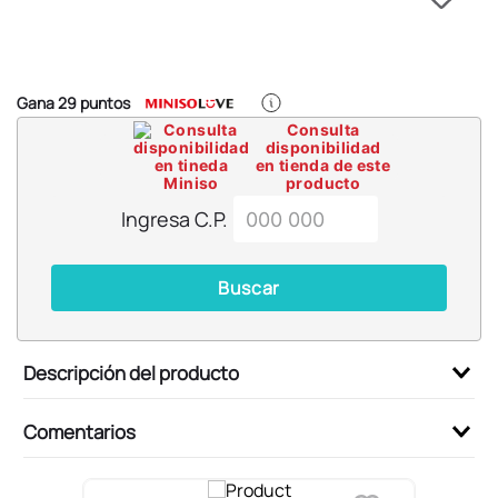
6
.
llaveros
7
.
pokemon
8
.
bts
Gana
29
puntos
9
.
toy story
Consulta
disponibilidad
10
.
chiikawas
en tienda de este
producto
Ingresa C.P.
Buscar
Descripción del producto
Comentarios