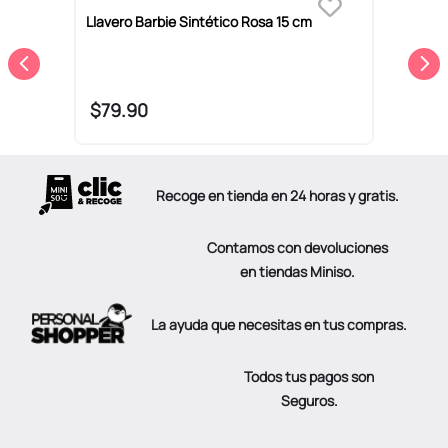
Llavero Barbie Sintético Rosa 15 cm
C
M
$
79
.
90
Recoge en tienda en 24 horas y gratis.
Contamos con devoluciones
en tiendas Miniso.
La ayuda que necesitas en tus compras.
Todos tus pagos son
Seguros.