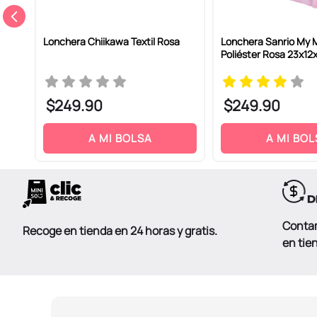
e
Lonchera Chiikawa Textil Rosa
Lonchera Sanrio My 
Poliéster Rosa 23x1
ENVIAR COMENTARIO
$
249
.
90
$
249
.
90
A MI BOLSA
A MI BOL
Conta
Recoge en tienda en 24 horas y gratis.
en tie