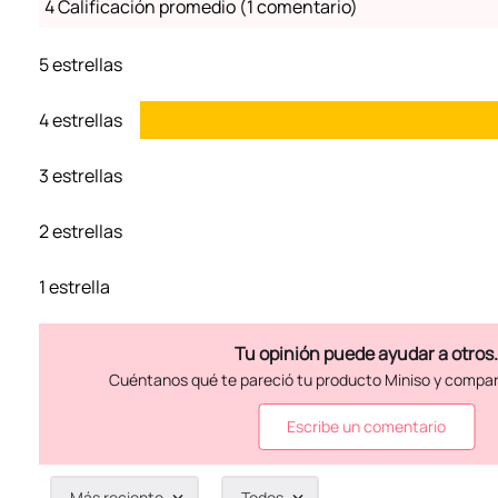
4 Calificación promedio
(1 comentario)
5 estrellas
4 estrellas
3 estrellas
2 estrellas
1 estrella
Escribe un comentario
Más reciente
Todos