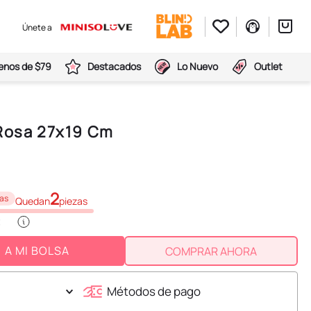
Únete a
nos de $79
Destacados
Lo Nuevo
Outlet
 Rosa 27x19 Cm
2
as
Quedan
piezas
A MI BOLSA
COMPRAR AHORA
Métodos de pago