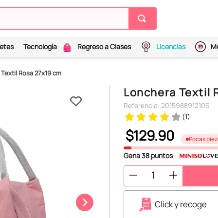
etes
Tecnología
Regreso a Clases
Licencias
Me
Textil Rosa 27x19 cm
Lonchera Textil
Referencia
:
2015988912106
(
1
)
$
129
.
90
Pocas piez
Gana
38
puntos
Click y recoge