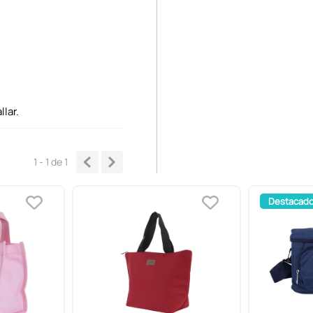
lar.
1 - 1
de
1
Destacad