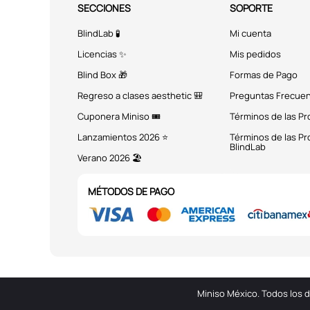
SECCIONES
SOPORTE
BlindLab 🧪
Mi cuenta
Licencias ✨
Mis pedidos
Blind Box 🎁
Formas de Pago
Regreso a clases aesthetic 🎒
Preguntas Frecue
Cuponera Miniso 🎟️
Términos de las P
Lanzamientos 2026 ⭐
Términos de las P
BlindLab
Verano 2026 🏖️
MÉTODOS DE PAGO
Miniso México. Todos los 