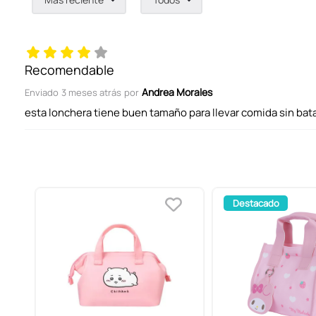
Agregar comentario
Título
Recomendable
Andrea Morales
Enviado
3 meses atrás
por
Califica el producto de 1 a 5 estrellas
esta lonchera tiene buen tamaño para llevar comida sin batal
Tu nombre
Destacado
Dirección de email
Escribe un comentario