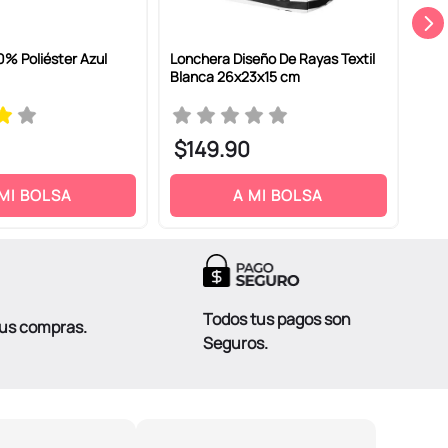
% Poliéster Azul
Lonchera Diseño De Rayas Textil
Lonc
Blanca 26x23x15 cm
27x
$
149
.
90
$
1
 MI BOLSA
A MI BOLSA
Todos tus pagos son
tus compras.
Seguros.