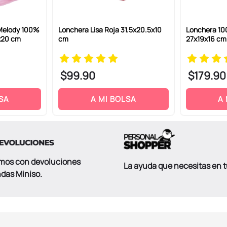
Melody 100%
Lonchera Lisa Roja 31.5x20.5x10
Lonchera 100
2x20 cm
cm
27x19x16 cm
$
99
.
90
$
179
.
90
SA
A MI BOLSA
A
mos con devoluciones
La ayuda que necesitas en 
ndas Miniso.